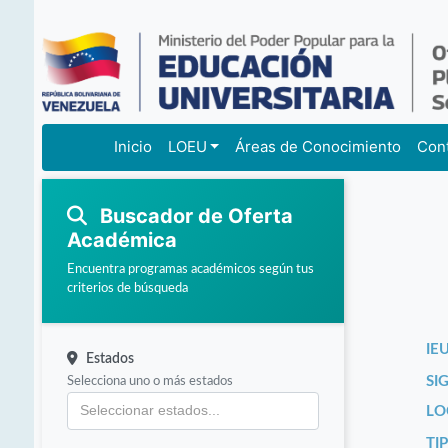
Inicio
LOEU
Áreas de Conocimiento
Con
Buscador de Oferta
Académica
Encuentra programas académicos según tus
criterios de búsqueda
IEU
Estados
Selecciona uno o más estados
SI
LO
TI