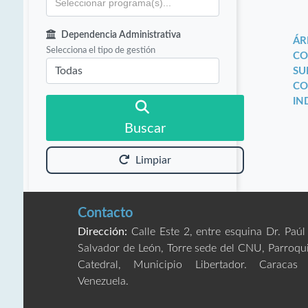
Dependencia Administrativa
ÁR
Selecciona el tipo de gestión
CO
SU
CO
IN
Buscar
Limpiar
Contacto
Dirección:
Calle Este 2, entre esquina Dr. Paúl
Salvador de León, Torre sede del CNU, Parroqu
Catedral, Municipio Libertador. Caracas
Venezuela.