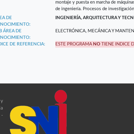
montaje y puesta en marcha de máquinas 
de ingeniería. Procesos de investigación.
EA DE
INGENIERÍA, ARQUITECTURA Y TEC
NOCIMIENTO:
B ÁREA DE
ELECTRÓNICA, MECÁNICA Y MANTE
NOCIMIENTO:
DICE DE REFERENCIA:
ESTE PROGRAMA
NO
TIENE INDICE 
 y
ia
 -