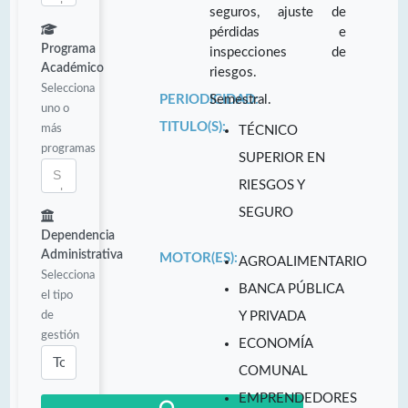
seguros, ajuste de
pérdidas e
Programa
inspecciones de
Académico
riesgos.
Selecciona
PERIODICIDAD:
Semestral.
uno o
TITULO(S):
más
TÉCNICO
programas
SUPERIOR EN
RIESGOS Y
SEGURO
Dependencia
Administrativa
MOTOR(ES):
AGROALIMENTARIO
Selecciona
BANCA PÚBLICA
el tipo
de
Y PRIVADA
gestión
ECONOMÍA
COMUNAL
EMPRENDEDORES