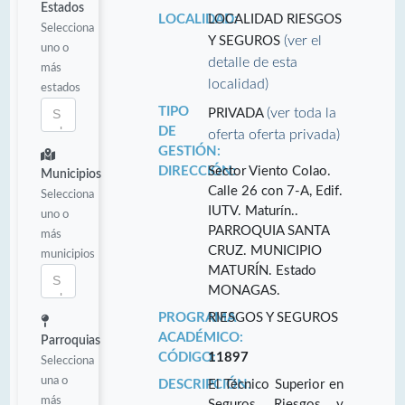
Estados
LOCALIDAD:
LOCALIDAD RIESGOS
Selecciona
(ver el
Y SEGUROS
uno o
detalle de esta
más
localidad)
estados
TIPO
(ver toda la
PRIVADA
DE
oferta oferta privada)
GESTIÓN:
DIRECCIÓN:
Sector Viento Colao.
Municipios
Calle 26 con 7-A, Edif.
Selecciona
IUTV. Maturín..
uno o
PARROQUIA SANTA
más
CRUZ. MUNICIPIO
municipios
MATURÍN. Estado
MONAGAS.
PROGRAMA
RIESGOS Y SEGUROS
ACADÉMICO:
Parroquias
CÓDIGO:
11897
Selecciona
una o
DESCRIPCIÓN:
El Técnico Superior en
más
Seguros, Riesgos y