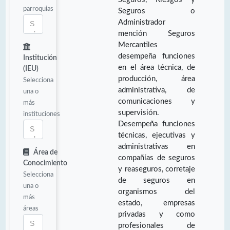
parroquias
Seguros o
Administrador
mención Seguros
Mercantiles
desempeña funciones
Institución
en el área técnica, de
(IEU)
producción, área
Selecciona
administrativa, de
una o
comunicaciones y
más
supervisión.
instituciones
Desempeña funciones
técnicas, ejecutivas y
administrativas en
Área de
compañías de seguros
Conocimiento
y reaseguros, corretaje
Selecciona
de seguros en
una o
organismos del
más
estado, empresas
áreas
privadas y como
profesionales de