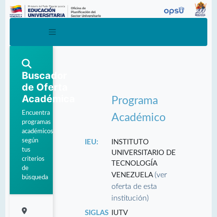
Buscador
de Oferta
Académica
Programa
Encuentra
Académico
programas
académicos
según
IEU:
INSTITUTO
tus
UNIVERSITARIO DE
criterios
TECNOLOGÍA
de
(ver
VENEZUELA
búsqueda
oferta de esta
institución)
SIGLAS
IUTV