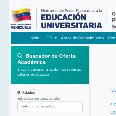
Inicio
LOEU
Áreas de Conocimiento
Con
Buscador de Oferta
Académica
Encuentra programas académicos según tus
criterios de búsqueda
IEU
Estados
Selecciona uno o más estados
SI
LO