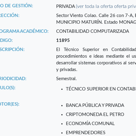
PO DE GESTIÓN:
(ver toda la oferta oferta pri
PRIVADA
RECCIÓN:
Sector Viento Colao. Calle 26 con 7-A
MUNICIPIO MATURÍN. Estado MONAG
OGRAMA ACADÉMICO:
CONTABILIDAD COMPUTARIZADA
DIGO:
11895
SCRIPCIÓN:
El Técnico Superior en Contabilida
procedimientos e ideas mediante el us
desarrollar sistemas corporativos al se
y privadas.
RIODICIDAD:
Semestral.
ULO(S):
TÉCNICO SUPERIOR EN CONTAB
TOR(ES):
BANCA PÚBLICA Y PRIVADA
CRIPTOMONEDA EL PETRO
ECONOMÍA COMUNAL
EMPRENDEDORES