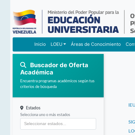
Inicio
LOEU
Áreas de Conocimiento
Con
Buscador de Oferta
Académica
Encuentra programas académicos según tus
criterios de búsqueda
IEU
Estados
Selecciona uno o más estados
SI
LO