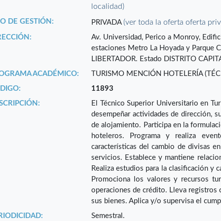
localidad)
PO DE GESTIÓN:
(ver toda la oferta oferta pri
PRIVADA
RECCIÓN:
Av. Universidad, Perico a Monroy, Edific
estaciones Metro La Hoyada y Parqu
LIBERTADOR. Estado DISTRITO CAPIT
OGRAMA ACADÉMICO:
TURISMO MENCIÓN HOTELERÍA (TÉC
DIGO:
11893
SCRIPCIÓN:
El Técnico Superior Universitario en Tu
desempeñar actividades de dirección, su
de alojamiento. Participa en la formulac
hoteleros. Programa y realiza event
características del cambio de divisas en
servicios. Establece y mantiene relaci
Realiza estudios para la clasificación y 
Promociona los valores y recursos turí
operaciones de crédito. Lleva registros 
sus bienes. Aplica y/o supervisa el cump
RIODICIDAD:
Semestral.