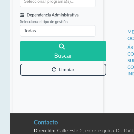
Dependencia Administrativa
Selecciona el tipo de gestión
ME
OC
ÁR
CO
Buscar
SU
CO
Limpiar
IN
Contacto
Dirección:
Calle Este 2, entre esquina Dr. Paúl