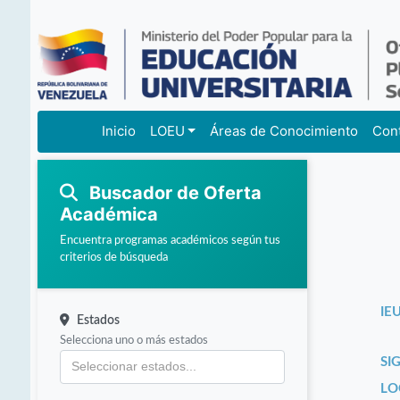
Inicio
LOEU
Áreas de Conocimiento
Con
Buscador de Oferta
Académica
Encuentra programas académicos según tus
criterios de búsqueda
IEU
Estados
Selecciona uno o más estados
SI
LO