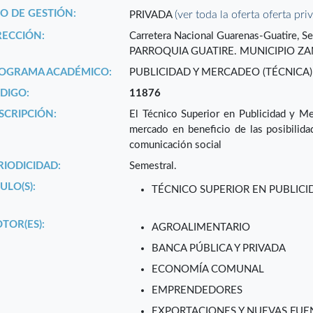
PO DE GESTIÓN:
(ver toda la oferta oferta pri
PRIVADA
RECCIÓN:
Carretera Nacional Guarenas-Guatire, Se
PARROQUIA GUATIRE. MUNICIPIO ZA
OGRAMA ACADÉMICO:
PUBLICIDAD Y MERCADEO (TÉCNICA)
DIGO:
11876
SCRIPCIÓN:
El Técnico Superior en Publicidad y Me
mercado en beneficio de las posibilida
comunicación social
RIODICIDAD:
Semestral.
ULO(S):
TÉCNICO SUPERIOR EN PUBLIC
TOR(ES):
AGROALIMENTARIO
BANCA PÚBLICA Y PRIVADA
ECONOMÍA COMUNAL
EMPRENDEDORES
EXPORTACIONES Y NUEVAS FUEN