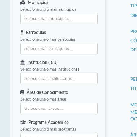
Municipios
TI
Selecciona uno o más municipios
DI
PR
Parroquias
Selecciona una o más parroquias
CÓ
DE
Institución (IEU)
Selecciona una o más instituciones
PE
TIT
Área de Conocimiento
Selecciona una o más áreas
MO
ME
OC
Programa Académico
Selecciona uno o más programas
ÁR