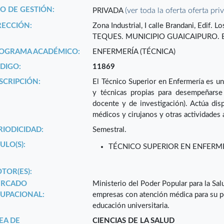
PO DE GESTIÓN:
(ver toda la oferta oferta pri
PRIVADA
RECCIÓN:
Zona Industrial, I calle Brandani, Edif
TEQUES. MUNICIPIO GUAICAIPURO. 
OGRAMA ACADÉMICO:
ENFERMERÍA (TÉCNICA)
DIGO:
11869
SCRIPCIÓN:
El Técnico Superior en Enfermería es 
y técnicas propias para desempeñarse e
docente y de investigación). Actúa dis
médicos y cirujanos y otras actividades
RIODICIDAD:
Semestral.
ULO(S):
TÉCNICO SUPERIOR EN ENFERM
TOR(ES):
RCADO
Ministerio del Poder Popular para la Salu
UPACIONAL:
empresas con atención médica para su pe
educación universitaria.
EA DE
CIENCIAS DE LA SALUD