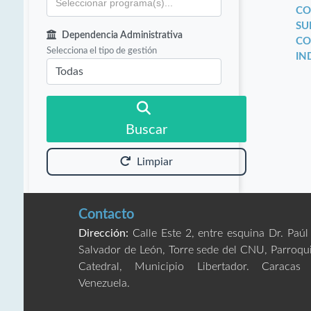
CO
SU
Dependencia Administrativa
CO
Selecciona el tipo de gestión
IN
Buscar
Limpiar
Contacto
Dirección:
Calle Este 2, entre esquina Dr. Paúl
Salvador de León, Torre sede del CNU, Parroqu
Catedral, Municipio Libertador. Caracas
Venezuela.