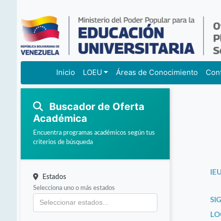
Inicio
LOEU
Áreas de Conocimiento
Con
Buscador de Oferta
Académica
Encuentra programas académicos según tus
criterios de búsqueda
IEU
Estados
Selecciona uno o más estados
SI
LO