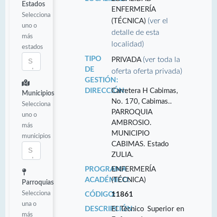
Estados
ENFERMERÍA
Selecciona
(ver el
(TÉCNICA)
uno o
detalle de esta
más
localidad)
estados
TIPO
(ver toda la
PRIVADA
DE
oferta oferta privada)
GESTIÓN:
DIRECCIÓN:
Carretera H Cabimas,
Municipios
No. 170, Cabimas..
Selecciona
PARROQUIA
uno o
AMBROSIO.
más
MUNICIPIO
municipios
CABIMAS. Estado
ZULIA.
PROGRAMA
ENFERMERÍA
ACADÉMICO:
(TÉCNICA)
Parroquias
Selecciona
CÓDIGO:
11861
una o
DESCRIPCIÓN:
El Técnico Superior en
más