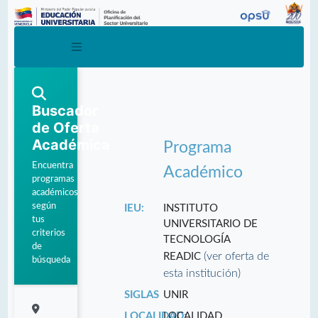
Buscador
de Oferta
Académica
Programa
Encuentra
Académico
programas
académicos
según
IEU:
INSTITUTO
tus
UNIVERSITARIO DE
criterios
TECNOLOGÍA
de
(ver oferta de
READIC
búsqueda
esta institución)
SIGLAS
UNIR
LOCALIDAD:
LOCALIDAD