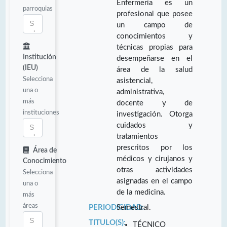
Enfermería es un
parroquias
profesional que posee
un campo de
conocimientos y
técnicas propias para
Institución
desempeñarse en el
(IEU)
área de la salud
Selecciona
asistencial,
una o
administrativa,
más
docente y de
instituciones
investigación. Otorga
cuidados y
tratamientos
prescritos por los
Área de
médicos y cirujanos y
Conocimiento
otras actividades
Selecciona
asignadas en el campo
una o
de la medicina.
más
áreas
PERIODICIDAD:
Semestral.
TITULO(S):
TÉCNICO