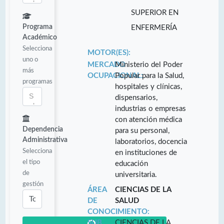
SUPERIOR EN
Programa
ENFERMERÍA
Académico
Selecciona
MOTOR(ES):
uno o
MERCADO
Ministerio del Poder
más
OCUPACIONAL:
Popular para la Salud,
programas
hospitales y clínicas,
dispensarios,
industrias o empresas
con atención médica
Dependencia
para su personal,
Administrativa
laboratorios, docencia
Selecciona
en instituciones de
el tipo
educación
de
universitaria.
gestión
ÁREA
CIENCIAS DE LA
DE
SALUD
CONOCIMIENTO:
SUB
CIENCIAS DE LA