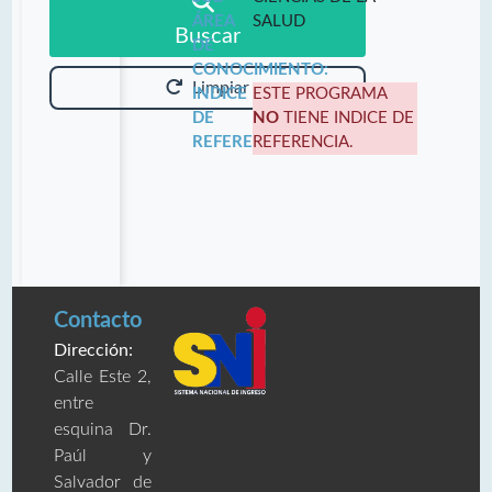
ÁREA
SALUD
Buscar
DE
CONOCIMIENTO:
Limpiar
INDICE
ESTE PROGRAMA
DE
NO
TIENE INDICE DE
REFERENCIA:
REFERENCIA.
Contacto
Dirección:
Calle Este 2,
entre
esquina Dr.
Paúl y
Salvador de