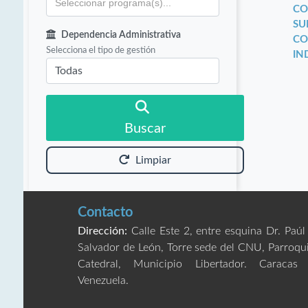
CO
SU
Dependencia Administrativa
CO
Selecciona el tipo de gestión
IN
Buscar
Limpiar
Contacto
Dirección:
Calle Este 2, entre esquina Dr. Paúl
Salvador de León, Torre sede del CNU, Parroqu
Catedral, Municipio Libertador. Caracas
Venezuela.