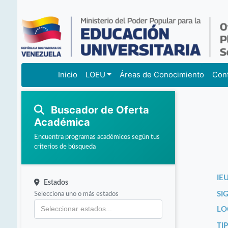
Inicio
LOEU
Áreas de Conocimiento
Con
Buscador de Oferta
Académica
Encuentra programas académicos según tus
criterios de búsqueda
IEU
Estados
Selecciona uno o más estados
SI
LO
TI