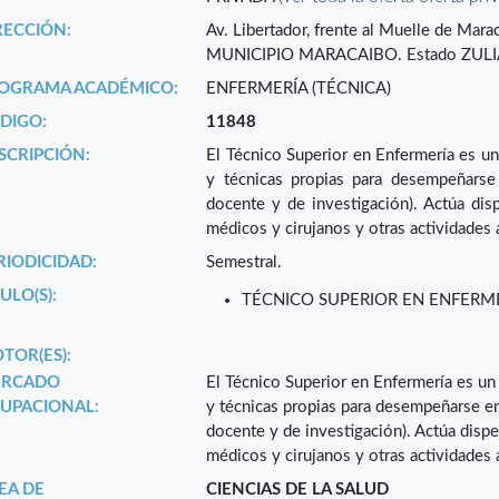
RECCIÓN:
Av. Libertador, frente al Muelle de Ma
MUNICIPIO MARACAIBO. Estado ZULI
OGRAMA ACADÉMICO:
ENFERMERÍA (TÉCNICA)
DIGO:
11848
SCRIPCIÓN:
El Técnico Superior en Enfermería es 
y técnicas propias para desempeñarse e
docente y de investigación). Actúa dis
médicos y cirujanos y otras actividades
RIODICIDAD:
Semestral.
ULO(S):
TÉCNICO SUPERIOR EN ENFERM
TOR(ES):
RCADO
El Técnico Superior en Enfermería es u
UPACIONAL:
y técnicas propias para desempeñarse en e
docente y de investigación). Actúa disp
médicos y cirujanos y otras actividades
EA DE
CIENCIAS DE LA SALUD