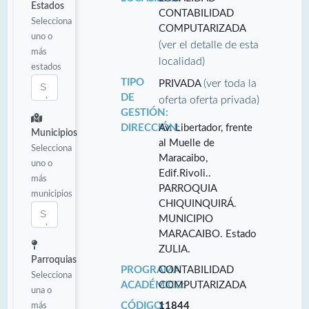
Estados
CONTABILIDAD
Selecciona
COMPUTARIZADA
uno o
(ver el detalle de esta
más
localidad)
estados
TIPO
(ver toda la
PRIVADA
DE
oferta oferta privada)
GESTIÓN:
DIRECCIÓN:
Av. Libertador, frente
Municipios
al Muelle de
Selecciona
Maracaibo,
uno o
Edif.Rivoli..
más
PARROQUIA
municipios
CHIQUINQUIRÁ.
MUNICIPIO
MARACAIBO. Estado
ZULIA.
Parroquias
PROGRAMA
CONTABILIDAD
Selecciona
ACADÉMICO:
COMPUTARIZADA
una o
más
CÓDIGO:
11844