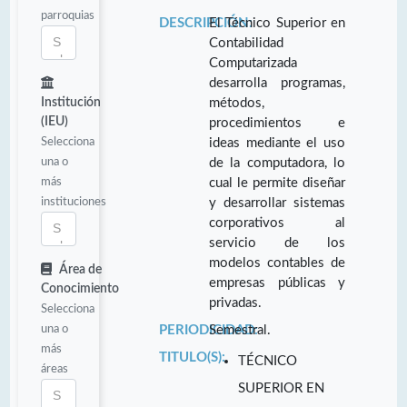
parroquias
DESCRIPCIÓN:
El Técnico Superior en
Contabilidad
Computarizada
desarrolla programas,
Institución
métodos,
(IEU)
procedimientos e
Selecciona
ideas mediante el uso
una o
de la computadora, lo
más
cual le permite diseñar
instituciones
y desarrollar sistemas
corporativos al
servicio de los
modelos contables de
Área de
empresas públicas y
Conocimiento
privadas.
Selecciona
una o
PERIODICIDAD:
Semestral.
más
TITULO(S):
TÉCNICO
áreas
SUPERIOR EN