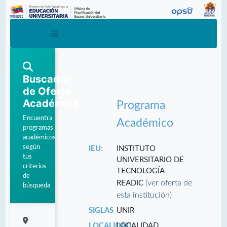
Buscador
de Oferta
Académica
Programa
Encuentra
Académico
programas
académicos
según
IEU:
INSTITUTO
tus
UNIVERSITARIO DE
criterios
TECNOLOGÍA
de
(ver oferta de
READIC
búsqueda
esta institución)
SIGLAS
UNIR
LOCALIDAD:
LOCALIDAD