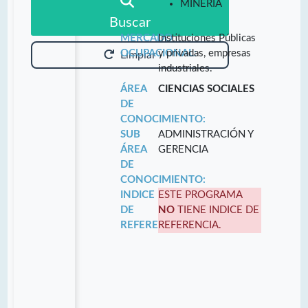
MINERÍA
Buscar
MERCADO
Instituciones Públicas
OCUPACIONAL:
y privadas, empresas
Limpiar
industriales.
ÁREA
CIENCIAS SOCIALES
DE
CONOCIMIENTO:
SUB
ADMINISTRACIÓN Y
ÁREA
GERENCIA
DE
CONOCIMIENTO:
INDICE
ESTE PROGRAMA
DE
NO
TIENE INDICE DE
REFERENCIA:
REFERENCIA.