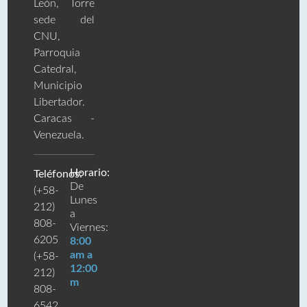
León, Torre
sede del
CNU,
Parroquia
Catedral,
Municipio
Libertador.
Caracas -
Venezuela.
Horario:
Teléfonos:
De
(+58-
Lunes
212)
a
808-
Viernes:
6205
8:00
am a
(+58-
12:00
212)
m
808-
6542