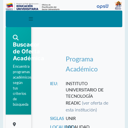
Buscador
de Oferta
Académica
Programa
Encuentra
Académico
programas
académicos
según
IEU:
INSTITUTO
tus
UNIVERSITARIO DE
criterios
TECNOLOGÍA
de
(ver oferta de
READIC
búsqueda
esta institución)
SIGLAS
UNIR
LOCALIDAD:
LOCALIDAD