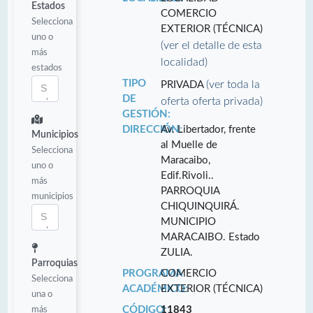
Estados
COMERCIO
Selecciona
EXTERIOR (TÉCNICA)
uno o
(ver el detalle de esta
más
localidad)
estados
TIPO
(ver toda la
PRIVADA
DE
oferta oferta privada)
GESTIÓN:
DIRECCIÓN:
Av. Libertador, frente
Municipios
al Muelle de
Selecciona
Maracaibo,
uno o
Edif.Rivoli..
más
PARROQUIA
municipios
CHIQUINQUIRÁ.
MUNICIPIO
MARACAIBO. Estado
ZULIA.
Parroquias
PROGRAMA
COMERCIO
Selecciona
ACADÉMICO:
EXTERIOR (TÉCNICA)
una o
más
CÓDIGO:
11843