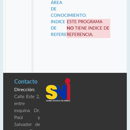
ÁREA
DE
CONOCIMIENTO:
INDICE
ESTE PROGRAMA
DE
NO
TIENE INDICE DE
REFERENCIA:
REFERENCIA.
Contacto
Dirección:
Calle Este 2,
entre
esquina Dr.
Paúl y
Salvador de