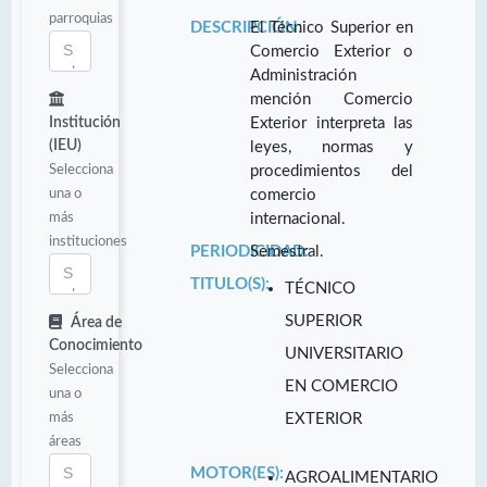
parroquias
DESCRIPCIÓN:
El Técnico Superior en
Comercio Exterior o
Administración
mención Comercio
Institución
Exterior interpreta las
(IEU)
leyes, normas y
Selecciona
procedimientos del
una o
comercio
más
internacional.
instituciones
PERIODICIDAD:
Semestral.
TITULO(S):
TÉCNICO
SUPERIOR
Área de
Conocimiento
UNIVERSITARIO
Selecciona
EN COMERCIO
una o
más
EXTERIOR
áreas
MOTOR(ES):
AGROALIMENTARIO