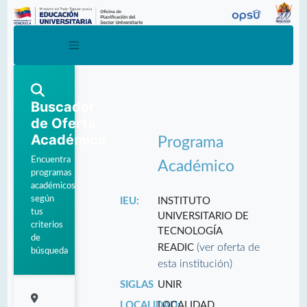
Buscador
de Oferta
Académica
Programa
Encuentra
Académico
programas
académicos
según
IEU:
INSTITUTO
tus
UNIVERSITARIO DE
criterios
TECNOLOGÍA
de
(ver oferta de
READIC
búsqueda
esta institución)
SIGLAS
UNIR
LOCALIDAD:
LOCALIDAD