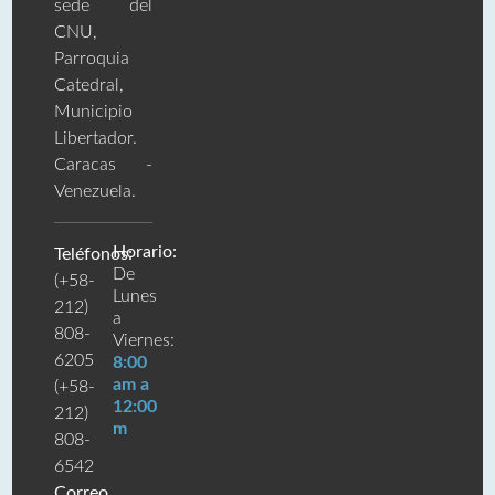
sede del
CNU,
Parroquia
Catedral,
Municipio
Libertador.
Caracas -
Venezuela.
Horario:
Teléfonos:
De
(+58-
Lunes
212)
a
808-
Viernes:
6205
8:00
am a
(+58-
12:00
212)
m
808-
6542
Correo