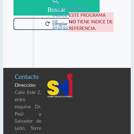
DE
CONOCIMIENTO:
Buscar
INDICE
ESTE PROGRAMA
DE
NO
TIENE INDICE DE
Limpiar
REFERENCIA:
REFERENCIA.
Contacto
Dirección:
Calle Este 2,
entre
esquina Dr.
Paúl y
Salvador de
León, Torre