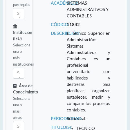
ACADÉMICO:
SISTEMAS
parroquias
ADMINISTRATIVOS Y
CONTABLES
CÓDIGO:
11842
Institución
DESCRIPCIÓN:
El Técnico Superior en
(IEU)
Administración:
Selecciona
Sistemas
una o
Administrativos y
más
Contables es un
instituciones
profesional
universitario con
habilidades y
destrezas para
Área de
planificar, organizar,
Conocimiento
establecer, medir y
Selecciona
comparar los procesos
una o
contables.
más
áreas
PERIODICIDAD:
Semestral.
TITULO(S):
TÉCNICO