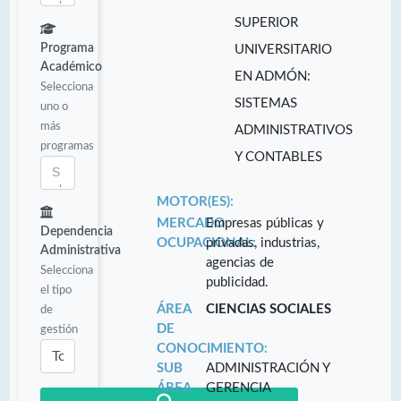
SUPERIOR
Programa
UNIVERSITARIO
Académico
EN ADMÓN:
Selecciona
SISTEMAS
uno o
más
ADMINISTRATIVOS
programas
Y CONTABLES
MOTOR(ES):
MERCADO
Empresas públicas y
Dependencia
OCUPACIONAL:
privadas, industrias,
Administrativa
agencias de
Selecciona
publicidad.
el tipo
ÁREA
CIENCIAS SOCIALES
de
DE
gestión
CONOCIMIENTO:
SUB
ADMINISTRACIÓN Y
ÁREA
GERENCIA