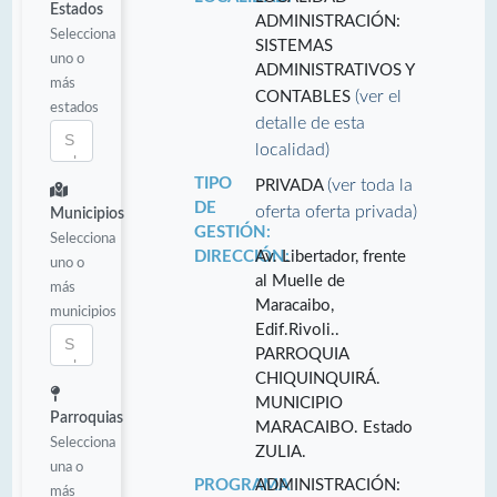
Estados
ADMINISTRACIÓN:
Selecciona
SISTEMAS
uno o
ADMINISTRATIVOS Y
más
(ver el
CONTABLES
estados
detalle de esta
localidad)
TIPO
(ver toda la
PRIVADA
DE
oferta oferta privada)
Municipios
GESTIÓN:
Selecciona
DIRECCIÓN:
Av. Libertador, frente
uno o
al Muelle de
más
Maracaibo,
municipios
Edif.Rivoli..
PARROQUIA
CHIQUINQUIRÁ.
MUNICIPIO
Parroquias
MARACAIBO. Estado
Selecciona
ZULIA.
una o
PROGRAMA
ADMINISTRACIÓN:
más