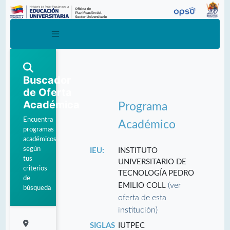
Buscador
de Oferta
Académica
Programa
Encuentra
Académico
programas
académicos
según
IEU:
INSTITUTO
tus
UNIVERSITARIO DE
criterios
TECNOLOGÍA PEDRO
de
(ver
EMILIO COLL
búsqueda
oferta de esta
institución)
SIGLAS
IUTPEC