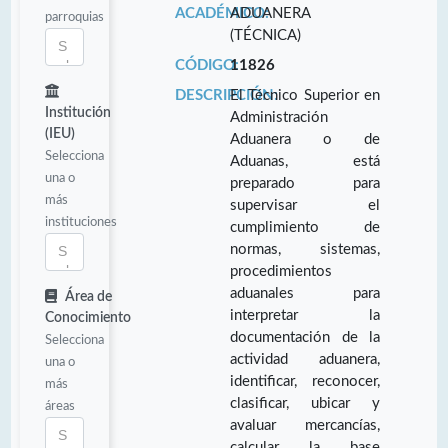
ACADÉMICO:
ADUANERA
parroquias
(TÉCNICA)
CÓDIGO:
11826
DESCRIPCIÓN:
El Técnico Superior en
Institución
Administración
(IEU)
Aduanera o de
Selecciona
Aduanas, está
una o
preparado para
más
supervisar el
instituciones
cumplimiento de
normas, sistemas,
procedimientos
aduanales para
Área de
interpretar la
Conocimiento
documentación de la
Selecciona
actividad aduanera,
una o
identificar, reconocer,
más
clasificar, ubicar y
áreas
avaluar mercancías,
calcular la base