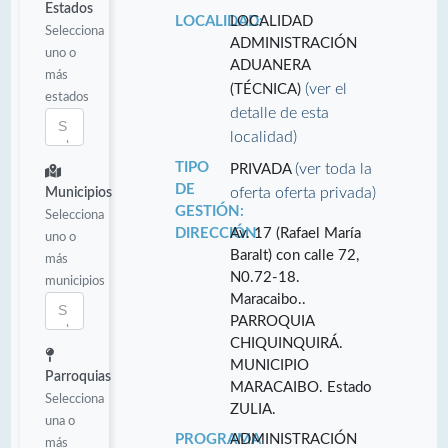
Estados
LOCALIDAD:
LOCALIDAD
Selecciona
ADMINISTRACIÓN
uno o
ADUANERA
más
(ver el
(TÉCNICA)
estados
detalle de esta
localidad)
TIPO
(ver toda la
PRIVADA
DE
oferta oferta privada)
Municipios
GESTIÓN:
Selecciona
DIRECCIÓN:
Av. 17 (Rafael María
uno o
Baralt) con calle 72,
más
N0.72-18.
municipios
Maracaibo..
PARROQUIA
CHIQUINQUIRÁ.
MUNICIPIO
Parroquias
MARACAIBO. Estado
Selecciona
ZULIA.
una o
PROGRAMA
ADMINISTRACIÓN
más