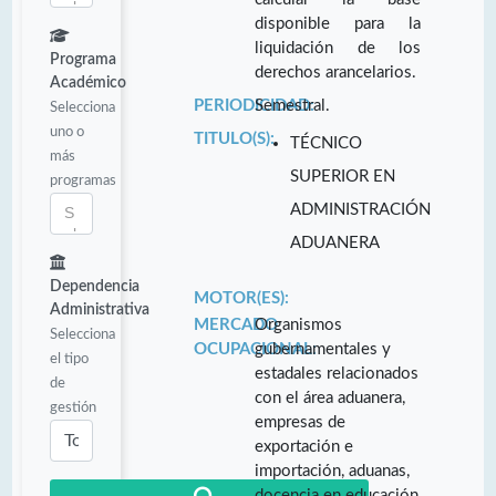
disponible para la
liquidación de los
Programa
derechos arancelarios.
Académico
PERIODICIDAD:
Semestral.
Selecciona
uno o
TITULO(S):
TÉCNICO
más
SUPERIOR EN
programas
ADMINISTRACIÓN
ADUANERA
Dependencia
MOTOR(ES):
Administrativa
MERCADO
Organismos
Selecciona
OCUPACIONAL:
gubernamentales y
el tipo
estadales relacionados
de
con el área aduanera,
gestión
empresas de
exportación e
importación, aduanas,
docencia en educación