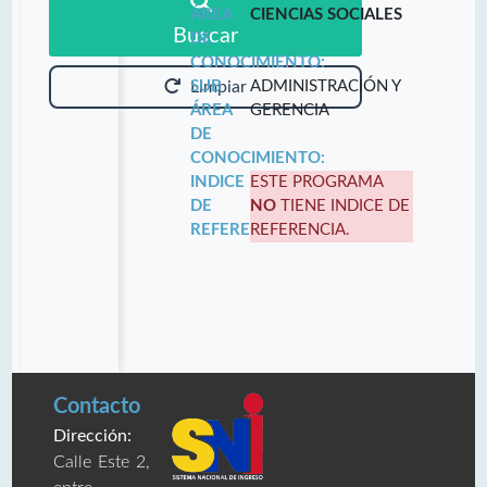
ÁREA
CIENCIAS SOCIALES
Buscar
DE
CONOCIMIENTO:
SUB
ADMINISTRACIÓN Y
Limpiar
ÁREA
GERENCIA
DE
CONOCIMIENTO:
INDICE
ESTE PROGRAMA
DE
NO
TIENE INDICE DE
REFERENCIA:
REFERENCIA.
Contacto
Dirección:
Calle Este 2,