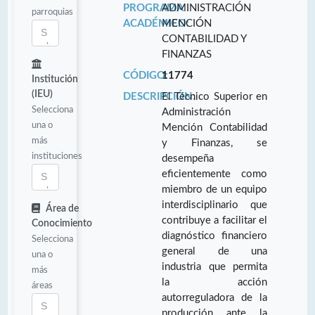
PROGRAMA
ADMINISTRACIÓN
parroquias
ACADÉMICO:
MENCIÓN
CONTABILIDAD Y
FINANZAS
CÓDIGO:
11774
Institución
(IEU)
DESCRIPCIÓN:
El Técnico Superior en
Selecciona
Administración
una o
Mención Contabilidad
más
y Finanzas, se
instituciones
desempeña
eficientemente como
miembro de un equipo
interdisciplinario que
Área de
contribuye a facilitar el
Conocimiento
diagnóstico financiero
Selecciona
general de una
una o
industria que permita
más
la acción
áreas
autorreguladora de la
producción ante la