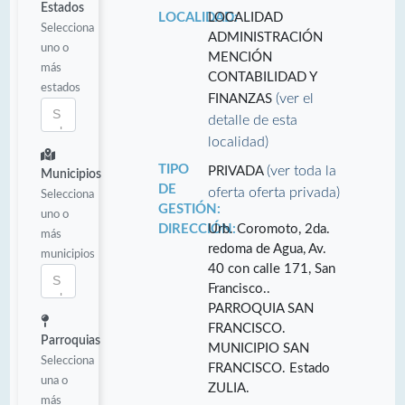
Estados
LOCALIDAD:
LOCALIDAD
Selecciona
ADMINISTRACIÓN
uno o
MENCIÓN
más
CONTABILIDAD Y
estados
(ver el
FINANZAS
detalle de esta
localidad)
TIPO
(ver toda la
PRIVADA
Municipios
DE
oferta oferta privada)
Selecciona
GESTIÓN:
uno o
DIRECCIÓN:
Urb. Coromoto, 2da.
más
redoma de Agua, Av.
municipios
40 con calle 171, San
Francisco..
PARROQUIA SAN
FRANCISCO.
Parroquias
MUNICIPIO SAN
Selecciona
FRANCISCO. Estado
una o
ZULIA.
más