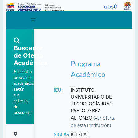
Buscador
de Oferta
Académica
Programa
Encuentra
Académico
programas
académicos
según
IEU:
INSTITUTO
tus
UNIVERSITARIO DE
criterios
TECNOLOGÍA JUAN
de
PABLO PÉREZ
búsqueda
(ver oferta
ALFONZO
de esta institución)
SIGLAS
IUTEPAL