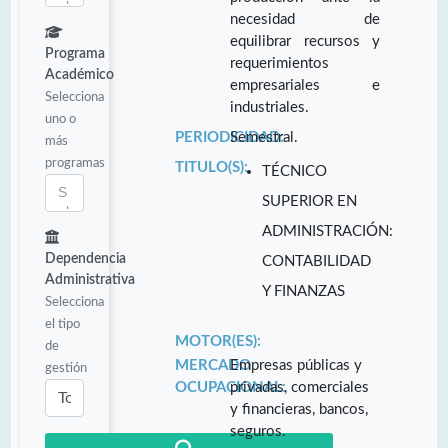
necesidad de
equilibrar recursos y
Programa
requerimientos
Académico
empresariales e
Selecciona
industriales.
uno o
PERIODICIDAD:
Semestral.
más
programas
TITULO(S):
TÉCNICO
SUPERIOR EN
ADMINISTRACIÓN:
Dependencia
CONTABILIDAD
Administrativa
Y FINANZAS
Selecciona
el tipo
MOTOR(ES):
de
MERCADO
Empresas públicas y
gestión
OCUPACIONAL:
privadas, comerciales
y financieras, bancos,
seguros.