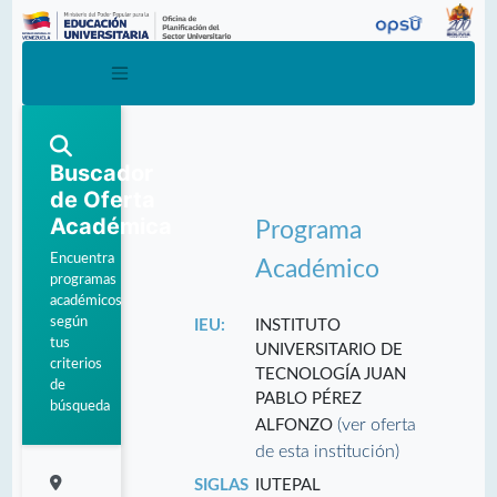
Buscador
de Oferta
Académica
Programa
Encuentra
Académico
programas
académicos
según
IEU:
INSTITUTO
tus
UNIVERSITARIO DE
criterios
TECNOLOGÍA JUAN
de
PABLO PÉREZ
búsqueda
(ver oferta
ALFONZO
de esta institución)
SIGLAS
IUTEPAL