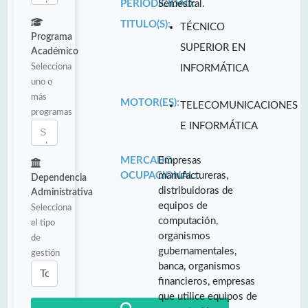
PERIODICIDAD:
Semestral.
TITULO(S):
TÉCNICO
Programa
SUPERIOR EN
Académico
Selecciona
INFORMÁTICA
uno o
más
MOTOR(ES):
TELECOMUNICACIONES
programas
E INFORMÁTICA
MERCADO
Empresas
OCUPACIONAL:
manufactureras,
Dependencia
distribuidoras de
Administrativa
equipos de
Selecciona
computación,
el tipo
organismos
de
gubernamentales,
gestión
banca, organismos
financieros, empresas
que utilice equipos de