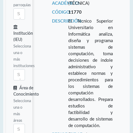
ACADÉMICO:
(TÉCNICA)
parroquias
CÓDIGO:
11770
DESCRIPCIÓN:
El Técnico Superior
Universitario en
Institución
Informática analiza,
(IEU)
diseña y programa
Selecciona
sistemas de
una o
computación, toma
más
decisiones de índole
instituciones
administrativo y
establece normas y
procedimientos para
los sistemas de
Área de
computación
Conocimiento
desarrollados. Prepara
Selecciona
estudios de
una o
factibilidad y
más
desarrollo de sistemas
áreas
de computación.