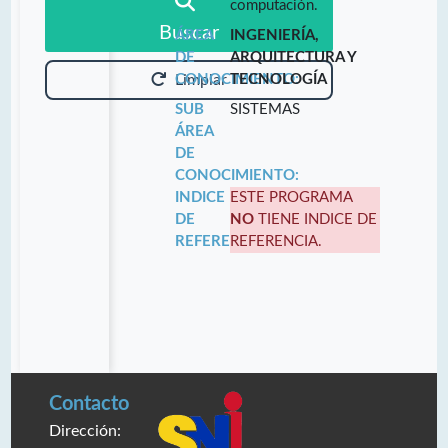
computación.
Buscar
ÁREA
INGENIERÍA,
DE
ARQUITECTURA Y
CONOCIMIENTO:
TECNOLOGÍA
Limpiar
SUB
SISTEMAS
ÁREA
DE
CONOCIMIENTO:
INDICE
ESTE PROGRAMA
DE
NO
TIENE INDICE DE
REFERENCIA:
REFERENCIA.
Contacto
Dirección: