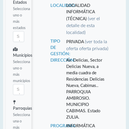
Estados
LOCALIDAD:
LOCALIDAD
Selecciona
INFORMÁTICA
uno o
(ver el
(TÉCNICA)
más
detalle de esta
estados
localidad)
TIPO
(ver toda la
PRIVADA
DE
oferta oferta privada)
GESTIÓN:
Municipios
DIRECCIÓN:
Av. Delicias, Sector
Selecciona
Delicias Nueva, a
uno o
media cuadra de
más
Residencias Delicias
municipios
Nueva, Cabimas..
PARROQUIA
AMBROSIO.
MUNICIPIO
Parroquias
CABIMAS. Estado
Selecciona
ZULIA.
una o
PROGRAMA
INFORMÁTICA
más