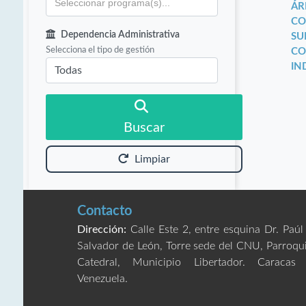
ÁR
CO
Dependencia Administrativa
SU
Selecciona el tipo de gestión
CO
IN
Buscar
Limpiar
Contacto
Dirección:
Calle Este 2, entre esquina Dr. Paúl
Salvador de León, Torre sede del CNU, Parroqu
Catedral, Municipio Libertador. Caracas
Venezuela.