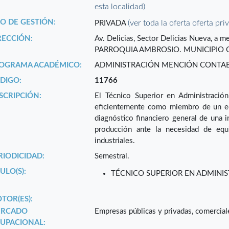
esta localidad)
PO DE GESTIÓN:
(ver toda la oferta oferta pri
PRIVADA
RECCIÓN:
Av. Delicias, Sector Delicias Nueva, a m
PARROQUIA AMBROSIO. MUNICIPIO CA
OGRAMA ACADÉMICO:
ADMINISTRACIÓN MENCIÓN CONTABI
DIGO:
11766
SCRIPCIÓN:
El Técnico Superior en Administració
eficientemente como miembro de un equi
diagnóstico financiero general de una i
producción ante la necesidad de equi
industriales.
RIODICIDAD:
Semestral.
ULO(S):
TÉCNICO SUPERIOR EN ADMINIS
TOR(ES):
RCADO
Empresas públicas y privadas, comerciale
UPACIONAL: