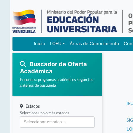
Inicio
LOEU
Áreas de Conocimiento
Con
Buscador de Oferta
Académica
Encuentra programas académicos según tus
criterios de búsqueda
IEU
Estados
Selecciona uno o más estados
SI
LO