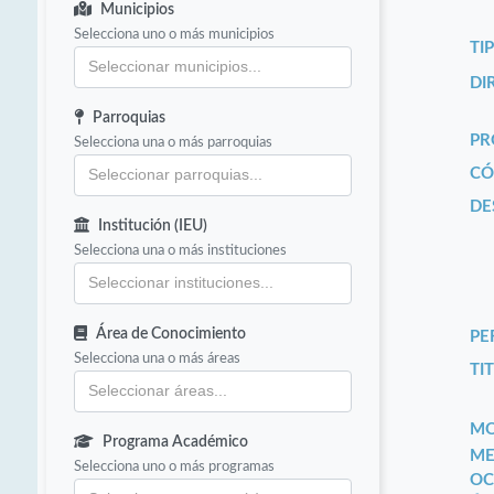
Municipios
Selecciona uno o más municipios
TI
DI
Parroquias
PR
Selecciona una o más parroquias
CÓ
DE
Institución (IEU)
Selecciona una o más instituciones
Área de Conocimiento
PE
Selecciona una o más áreas
TIT
MO
Programa Académico
ME
Selecciona uno o más programas
OC