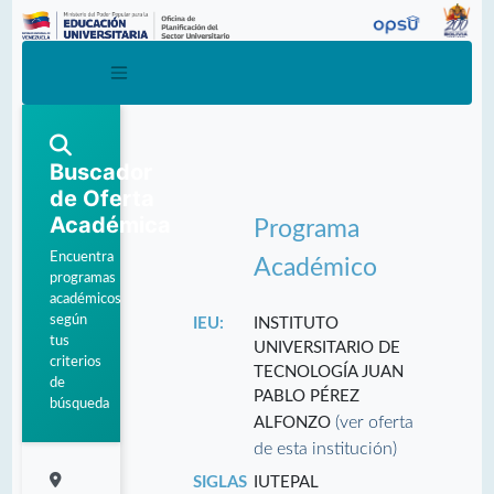
Buscador
de Oferta
Académica
Programa
Encuentra
Académico
programas
académicos
según
IEU:
INSTITUTO
tus
UNIVERSITARIO DE
criterios
TECNOLOGÍA JUAN
de
PABLO PÉREZ
búsqueda
(ver oferta
ALFONZO
de esta institución)
SIGLAS
IUTEPAL