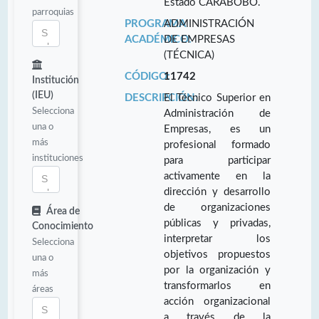
Estado CARABOBO.
parroquias
PROGRAMA
ADMINISTRACIÓN
ACADÉMICO:
DE EMPRESAS
(TÉCNICA)
CÓDIGO:
11742
Institución
(IEU)
DESCRIPCIÓN:
El Técnico Superior en
Selecciona
Administración de
una o
Empresas, es un
más
profesional formado
instituciones
para participar
activamente en la
dirección y desarrollo
de organizaciones
Área de
públicas y privadas,
Conocimiento
interpretar los
Selecciona
objetivos propuestos
una o
por la organización y
más
transformarlos en
áreas
acción organizacional
a través de la