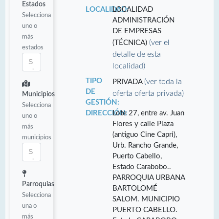
Estados
LOCALIDAD:
LOCALIDAD
Selecciona
ADMINISTRACIÓN
uno o
DE EMPRESAS
más
(ver el
(TÉCNICA)
estados
detalle de esta
localidad)
TIPO
(ver toda la
PRIVADA
DE
oferta oferta privada)
Municipios
GESTIÓN:
Selecciona
DIRECCIÓN:
Lote 27, entre av. Juan
uno o
Flores y calle Plaza
más
(antiguo Cine Capri),
municipios
Urb. Rancho Grande,
Puerto Cabello,
Estado Carabobo..
PARROQUIA URBANA
Parroquias
BARTOLOMÉ
Selecciona
SALOM. MUNICIPIO
una o
PUERTO CABELLO.
más