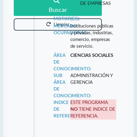
DE EMPRESAS
Buscar
MOTOR(ES):
Limpiar
MERCADO
Instituciones públicas
OCUPACIONAL:
y privadas, industrias,
comercio, empresas
de servicio.
ÁREA
CIENCIAS SOCIALES
DE
CONOCIMIENTO:
SUB
ADMINISTRACIÓN Y
ÁREA
GERENCIA
DE
CONOCIMIENTO:
INDICE
ESTE PROGRAMA
DE
NO
TIENE INDICE DE
REFERENCIA:
REFERENCIA.