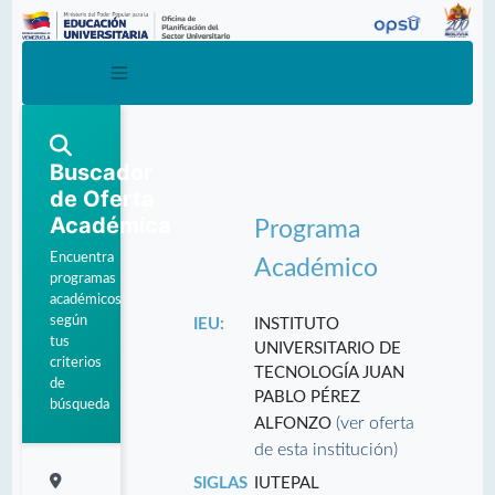
Buscador
de Oferta
Académica
Programa
Encuentra
Académico
programas
académicos
según
IEU:
INSTITUTO
tus
UNIVERSITARIO DE
criterios
TECNOLOGÍA JUAN
de
PABLO PÉREZ
búsqueda
(ver oferta
ALFONZO
de esta institución)
SIGLAS
IUTEPAL