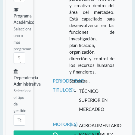
y creativa dentro del
área del mercadeo.
Programa
Está capacitado para
Académico
desenvolverse en las
Selecciona
funciones de
uno o
investigación,
más
planificación,
programas
organización,
dirección y control de
los recursos humanos
y financieros.
Dependencia
PERIODICIDAD:
Semestral.
Administrativa
TITULO(S):
Selecciona
TÉCNICO
el tipo
SUPERIOR EN
de
MERCADEO
gestión
MOTOR(ES):
AGROALIMENTARIO
BANCA PÚBLICA