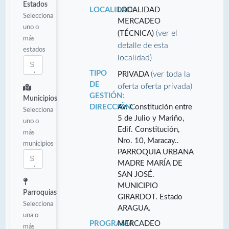
Estados
LOCALIDAD:
LOCALIDAD
Selecciona
MERCADEO
uno o
(ver el
(TÉCNICA)
más
detalle de esta
estados
localidad)
TIPO
(ver toda la
PRIVADA
DE
oferta oferta privada)
GESTIÓN:
Municipios
DIRECCIÓN:
Av. Constitución entre
Selecciona
5 de Julio y Mariño,
uno o
Edif. Constitución,
más
Nro. 10, Maracay..
municipios
PARROQUIA URBANA
MADRE MARÍA DE
SAN JOSÉ.
MUNICIPIO
Parroquias
GIRARDOT. Estado
Selecciona
ARAGUA.
una o
PROGRAMA
MERCADEO
más