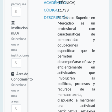
ACADÉMICO:
(TÉCNICA)
parroquias
CÓDIGO:
11733
DESCRIPCIÓN:
El Técnico Superior en
Mercadeo es un
Institución
profesional con
(IEU)
características de
Selecciona
personalidad y
una o
ocupaciones
más
específicas que le
instituciones
permiten
desempeñarse eficaz y
eficientemente en
actividades que
Área de
involucren las
Conocimiento
políticas, procesos y
Selecciona
recursos de la
una o
mercadotecnia,
más
dispuesto a mantener
áreas
una actividad
participativa, reflexiva