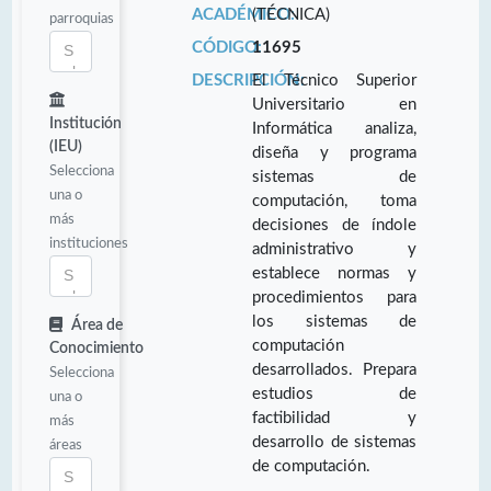
ACADÉMICO:
(TÉCNICA)
parroquias
CÓDIGO:
11695
DESCRIPCIÓN:
El Técnico Superior
Universitario en
Institución
Informática analiza,
(IEU)
diseña y programa
Selecciona
sistemas de
una o
computación, toma
más
decisiones de índole
instituciones
administrativo y
establece normas y
procedimientos para
los sistemas de
Área de
computación
Conocimiento
desarrollados. Prepara
Selecciona
estudios de
una o
factibilidad y
más
desarrollo de sistemas
áreas
de computación.