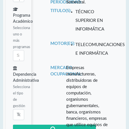
PERIODICIDAD:
Semestral.
TITULO(S):
TÉCNICO
Programa
SUPERIOR EN
Académico
Selecciona
INFORMÁTICA
uno o
más
MOTOR(ES):
TELECOMUNICACIONES
programas
E INFORMÁTICA
MERCADO
Empresas
OCUPACIONAL:
manufactureras,
Dependencia
distribuidoras de
Administrativa
equipos de
Selecciona
computación,
el tipo
organismos
de
gubernamentales,
gestión
banca, organismos
financieros, empresas
que utilice equipos de