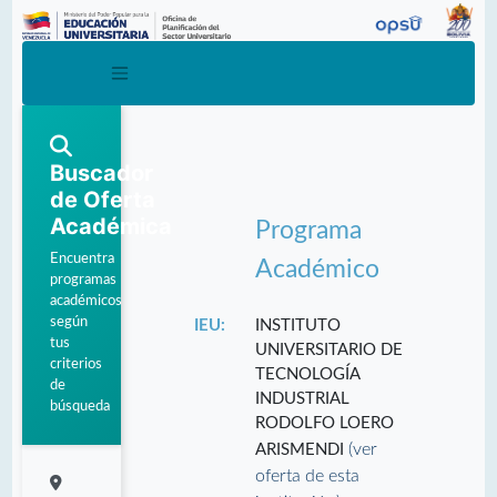
Buscador
de Oferta
Académica
Programa
Encuentra
Académico
programas
académicos
según
IEU:
INSTITUTO
tus
UNIVERSITARIO DE
criterios
TECNOLOGÍA
de
INDUSTRIAL
búsqueda
RODOLFO LOERO
(ver
ARISMENDI
oferta de esta