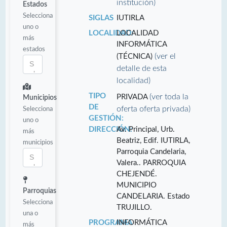
institución)
Estados
Selecciona
SIGLAS
IUTIRLA
uno o
LOCALIDAD:
LOCALIDAD
más
INFORMÁTICA
estados
(ver el
(TÉCNICA)
detalle de esta
localidad)
TIPO
(ver toda la
PRIVADA
Municipios
DE
oferta oferta privada)
Selecciona
GESTIÓN:
uno o
DIRECCIÓN:
Av. Principal, Urb.
más
Beatriz, Edif. IUTIRLA,
municipios
Parroquia Candelaria,
Valera.. PARROQUIA
CHEJENDÉ.
MUNICIPIO
Parroquias
CANDELARIA. Estado
Selecciona
TRUJILLO.
una o
PROGRAMA
INFORMÁTICA
más