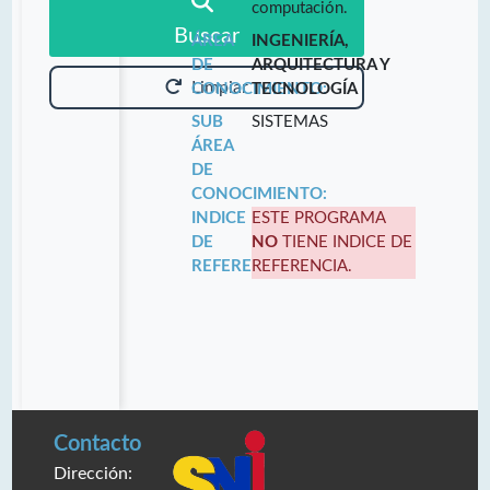
computación.
Buscar
ÁREA
INGENIERÍA,
DE
ARQUITECTURA Y
Limpiar
CONOCIMIENTO:
TECNOLOGÍA
SUB
SISTEMAS
ÁREA
DE
CONOCIMIENTO:
INDICE
ESTE PROGRAMA
DE
NO
TIENE INDICE DE
REFERENCIA:
REFERENCIA.
Contacto
Dirección: