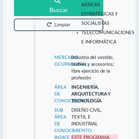
BÁSICAS
Buscar
ESTRATÉGICAS Y
SOCIALISTAS
Limpiar
TELECOMUNICACIONES
E INFORMÁTICA
MERCADO
Industria del vestido,
OCUPACIONAL:
textiles y accesorios;
libre ejercicio de la
profesión
ÁREA
INGENIERÍA,
DE
ARQUITECTURA Y
CONOCIMIENTO:
TECNOLOGÍA
SUB
DISEÑO CIVIL,
ÁREA
TEXTIL E
DE
INDUSTRIAL
CONOCIMIENTO:
INDICE
ESTE PROGRAMA