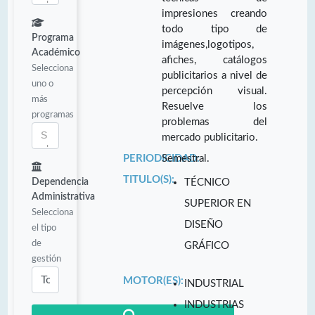
impresiones creando
todo tipo de
Programa
imágenes,logotipos,
Académico
afiches, catálogos
Selecciona
publicitarios a nivel de
uno o
percepción visual.
más
Resuelve los
programas
problemas del
mercado publicitario.
PERIODICIDAD:
Semestral.
TITULO(S):
Dependencia
TÉCNICO
Administrativa
SUPERIOR EN
Selecciona
DISEÑO
el tipo
de
GRÁFICO
gestión
MOTOR(ES):
INDUSTRIAL
INDUSTRIAS