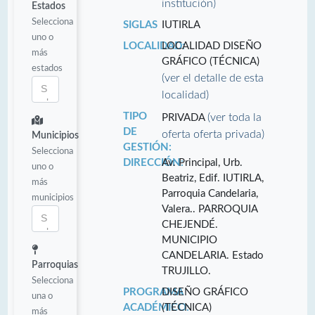
institución)
Estados
Selecciona
SIGLAS
IUTIRLA
uno o
LOCALIDAD:
LOCALIDAD DISEÑO
más
GRÁFICO (TÉCNICA)
estados
(ver el detalle de esta
localidad)
TIPO
(ver toda la
PRIVADA
DE
oferta oferta privada)
Municipios
GESTIÓN:
Selecciona
DIRECCIÓN:
Av. Principal, Urb.
uno o
Beatriz, Edif. IUTIRLA,
más
Parroquia Candelaria,
municipios
Valera.. PARROQUIA
CHEJENDÉ.
MUNICIPIO
CANDELARIA. Estado
Parroquias
TRUJILLO.
Selecciona
PROGRAMA
DISEÑO GRÁFICO
una o
ACADÉMICO:
(TÉCNICA)
más