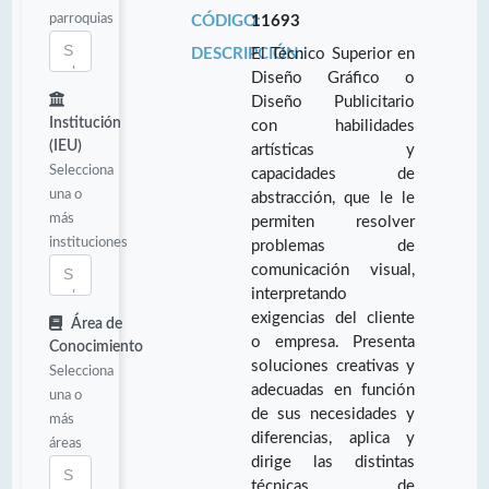
parroquias
CÓDIGO:
11693
DESCRIPCIÓN:
El Técnico Superior en
Diseño Gráfico o
Diseño Publicitario
Institución
con habilidades
(IEU)
artísticas y
Selecciona
capacidades de
una o
abstracción, que le le
más
permiten resolver
instituciones
problemas de
comunicación visual,
interpretando
exigencias del cliente
Área de
o empresa. Presenta
Conocimiento
soluciones creativas y
Selecciona
adecuadas en función
una o
de sus necesidades y
más
diferencias, aplica y
áreas
dirige las distintas
técnicas de