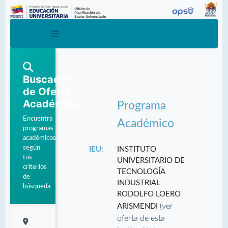
Buscador
de Oferta
Académica
Programa
Encuentra
Académico
programas
académicos
según
IEU:
INSTITUTO
tus
UNIVERSITARIO DE
criterios
TECNOLOGÍA
de
INDUSTRIAL
búsqueda
RODOLFO LOERO
(ver
ARISMENDI
oferta de esta