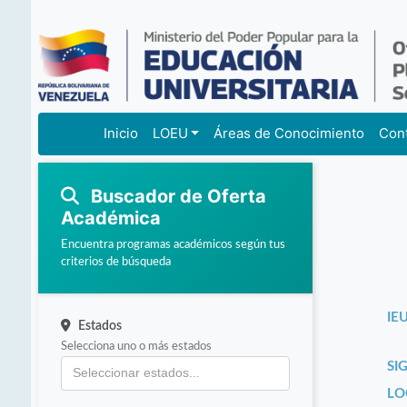
Inicio
LOEU
Áreas de Conocimiento
Con
Buscador de Oferta
Académica
Encuentra programas académicos según tus
criterios de búsqueda
IEU
Estados
Selecciona uno o más estados
SI
LO