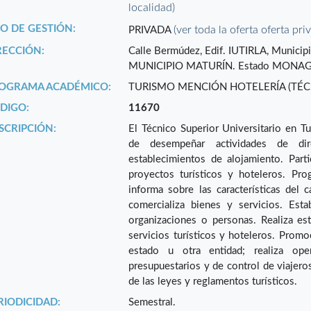
localidad)
PO DE GESTIÓN:
(ver toda la oferta oferta pri
PRIVADA
RECCIÓN:
Calle Bermúdez, Edif. IUTIRLA, Munic
MUNICIPIO MATURÍN. Estado MONAG
OGRAMA ACADÉMICO:
TURISMO MENCIÓN HOTELERÍA (TÉC
DIGO:
11670
SCRIPCIÓN:
El Técnico Superior Universitario en T
de desempeñar actividades de dire
establecimientos de alojamiento. Part
proyectos turísticos y hoteleros. Pro
informa sobre las características del 
comercializa bienes y servicios. Est
organizaciones o personas. Realiza est
servicios turísticos y hoteleros. Promoc
estado u otra entidad; realiza oper
presupuestarios y de control de viajero
de las leyes y reglamentos turísticos.
RIODICIDAD:
Semestral.