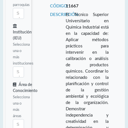
parroquias
CÓDIGO:
11667
DESCRIPCIÓN:
El Técnico Superior
Universitario en
Química Industrial está
Institución
en la capacidad de:
(IEU)
Aplicar métodos
Selecciona
prácticos para
una o
intervenir en la
más
calibración o análisis
instituciones
de productos
químicos. Coordinar lo
relacionado con la
planificación y control
Área de
de la gestión
Conocimiento
ambiental y ecológica
Selecciona
de la organización.
una o
Demostrar
más
independencia y
áreas
creatividad en la
determinación y