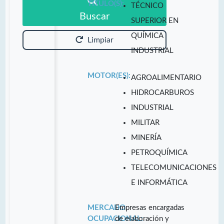
TITULO(S):
TÉCNICO
Buscar
SUPERIOR EN
QUÍMICA
Limpiar
INDUSTRIAL
MOTOR(ES):
AGROALIMENTARIO
HIDROCARBUROS
INDUSTRIAL
MILITAR
MINERÍA
PETROQUÍMICA
TELECOMUNICACIONES
E INFORMÁTICA
MERCADO
Empresas encargadas
OCUPACIONAL:
de elaboración y