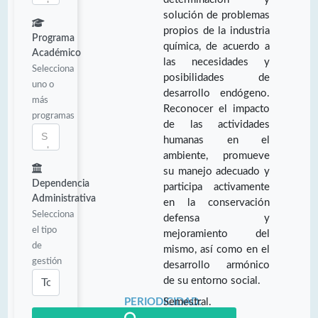
solución de problemas
propios de la industria
Programa
química, de acuerdo a
Académico
las necesidades y
Selecciona
posibilidades de
uno o
desarrollo endógeno.
más
Reconocer el impacto
programas
de las actividades
humanas en el
ambiente, promueve
su manejo adecuado y
Dependencia
participa activamente
Administrativa
en la conservación
Selecciona
defensa y
el tipo
mejoramiento del
de
mismo, así como en el
gestión
desarrollo armónico
de su entorno social.
PERIODICIDAD:
Semestral.