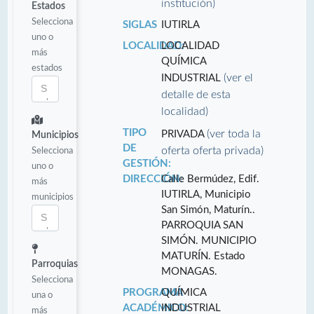
institución)
Estados
Selecciona
SIGLAS
IUTIRLA
uno o
LOCALIDAD:
LOCALIDAD
más
QUÍMICA
estados
(ver el
INDUSTRIAL
detalle de esta
localidad)
TIPO
(ver toda la
PRIVADA
Municipios
DE
oferta oferta privada)
Selecciona
GESTIÓN:
uno o
DIRECCIÓN:
Calle Bermúdez, Edif.
más
IUTIRLA, Municipio
municipios
San Simón, Maturín..
PARROQUIA SAN
SIMÓN. MUNICIPIO
MATURÍN. Estado
Parroquias
MONAGAS.
Selecciona
PROGRAMA
QUÍMICA
una o
ACADÉMICO:
INDUSTRIAL
más