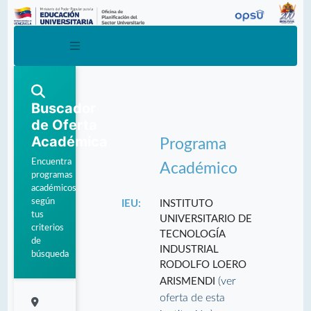
Buscador
de Oferta
Académica
Programa
Encuentra
Académico
programas
académicos
según
IEU:
INSTITUTO
tus
UNIVERSITARIO DE
criterios
TECNOLOGÍA
de
INDUSTRIAL
búsqueda
RODOLFO LOERO
(ver
ARISMENDI
oferta de esta