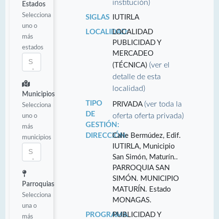
institución)
Estados
Selecciona
SIGLAS
IUTIRLA
uno o
LOCALIDAD:
LOCALIDAD
más
PUBLICIDAD Y
estados
MERCADEO
(ver el
(TÉCNICA)
detalle de esta
localidad)
Municipios
TIPO
(ver toda la
PRIVADA
Selecciona
DE
oferta oferta privada)
uno o
GESTIÓN:
más
DIRECCIÓN:
Calle Bermúdez, Edif.
municipios
IUTIRLA, Municipio
San Simón, Maturín..
PARROQUIA SAN
SIMÓN. MUNICIPIO
Parroquias
MATURÍN. Estado
Selecciona
MONAGAS.
una o
PROGRAMA
PUBLICIDAD Y
más