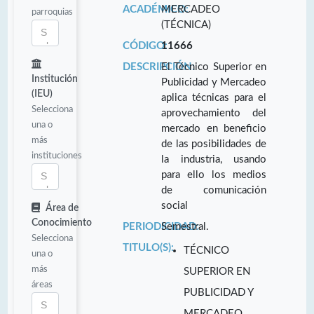
ACADÉMICO:
MERCADEO
parroquias
(TÉCNICA)
CÓDIGO:
11666
DESCRIPCIÓN:
El Técnico Superior en
Institución
Publicidad y Mercadeo
(IEU)
aplica técnicas para el
Selecciona
aprovechamiento del
una o
mercado en beneficio
más
de las posibilidades de
instituciones
la industria, usando
para ello los medios
de comunicación
social
Área de
Conocimiento
PERIODICIDAD:
Semestral.
Selecciona
TITULO(S):
TÉCNICO
una o
más
SUPERIOR EN
áreas
PUBLICIDAD Y
MERCADEO