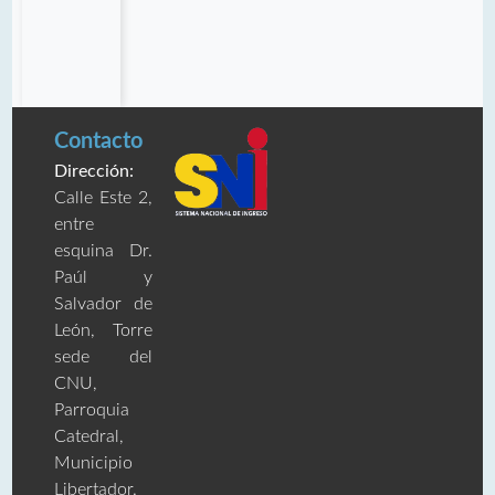
Contacto
Dirección:
Calle Este 2,
entre
esquina Dr.
Paúl y
Salvador de
León, Torre
sede del
CNU,
Parroquia
Catedral,
Municipio
Libertador.