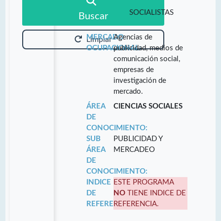
SOCIALISTAS
Buscar
MERCADO
Agencias de
Limpiar
OCUPACIONAL:
publicidad, medios de
comunicación social,
empresas de
investigación de
mercado.
ÁREA
CIENCIAS SOCIALES
DE
CONOCIMIENTO:
SUB
PUBLICIDAD Y
ÁREA
MERCADEO
DE
CONOCIMIENTO:
INDICE
ESTE PROGRAMA
DE
NO
TIENE INDICE DE
REFERENCIA:
REFERENCIA.