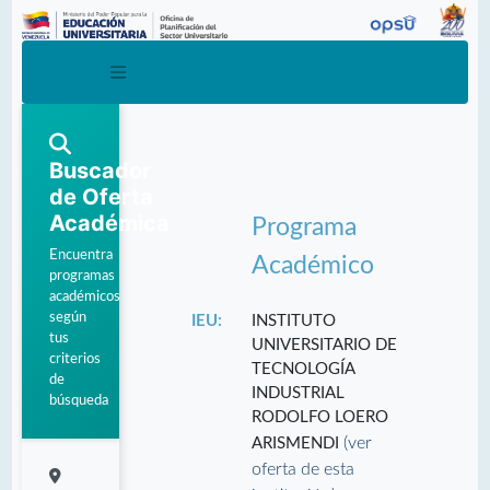
Buscador
de Oferta
Académica
Programa
Encuentra
Académico
programas
académicos
según
IEU:
INSTITUTO
tus
UNIVERSITARIO DE
criterios
TECNOLOGÍA
de
INDUSTRIAL
búsqueda
RODOLFO LOERO
(ver
ARISMENDI
oferta de esta