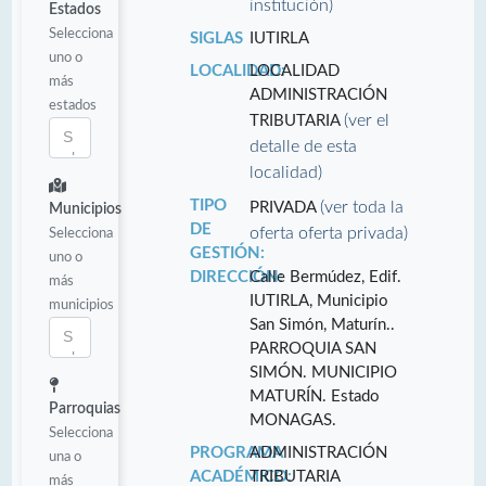
institución)
Estados
Selecciona
SIGLAS
IUTIRLA
uno o
LOCALIDAD:
LOCALIDAD
más
ADMINISTRACIÓN
estados
(ver el
TRIBUTARIA
detalle de esta
localidad)
TIPO
(ver toda la
PRIVADA
Municipios
DE
oferta oferta privada)
Selecciona
GESTIÓN:
uno o
DIRECCIÓN:
Calle Bermúdez, Edif.
más
IUTIRLA, Municipio
municipios
San Simón, Maturín..
PARROQUIA SAN
SIMÓN. MUNICIPIO
MATURÍN. Estado
Parroquias
MONAGAS.
Selecciona
PROGRAMA
ADMINISTRACIÓN
una o
ACADÉMICO:
TRIBUTARIA
más