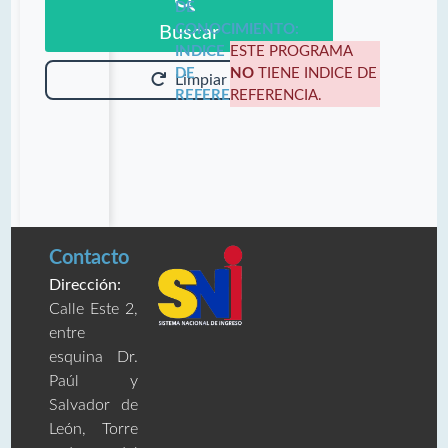
DE
CONOCIMIENTO:
Buscar
INDICE
ESTE PROGRAMA
DE
NO
TIENE INDICE DE
Limpiar
REFERENCIA:
REFERENCIA.
Contacto
Dirección:
Calle Este 2,
entre
esquina Dr.
Paúl y
Salvador de
León, Torre