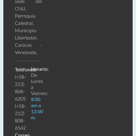
sede del
CNU,
Parroquia
Catedral,
Municipio
Libertador.
Caracas -
Venezuela.
Horario:
Teléfonos:
De
(+58-
Lunes
212)
a
808-
Viernes:
6205
8:00
am a
(+58-
12:00
212)
m
808-
6542
Correo