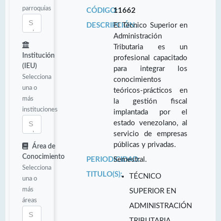
parroquias
CÓDIGO:
11662
DESCRIPCIÓN:
El Técnico Superior en
Administración
Tributaria es un
Institución
profesional capacitado
(IEU)
para integrar los
Selecciona
conocimientos
una o
teóricos-prácticos en
más
la gestión fiscal
instituciones
implantada por el
estado venezolano, al
servicio de empresas
públicas y privadas.
Área de
Conocimiento
PERIODICIDAD:
Semestral.
Selecciona
TITULO(S):
TÉCNICO
una o
más
SUPERIOR EN
áreas
ADMINISTRACIÓN
TRIBUTARIA