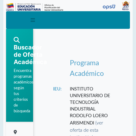
Buscador
de Oferta
Académica
Programa
Encuentra
Académico
programas
académicos
según
IEU:
INSTITUTO
tus
UNIVERSITARIO DE
criterios
TECNOLOGÍA
de
INDUSTRIAL
búsqueda
RODOLFO LOERO
(ver
ARISMENDI
oferta de esta