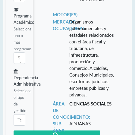
MOTOR(ES):
Programa
MERCADO
Organismos
Académico
OCUPACIONAL:
gubernamentales y
Selecciona
estadales relacionados
uno o
con el área fiscal y
más
tributaria, de
programas
infraestructura,
producción y
comercio, Alcaldías,
Consejos Municipales,
Dependencia
escritorios jurídicos,
Administrativa
empresas públicas y
Selecciona
privadas.
el tipo
ÁREA
CIENCIAS SOCIALES
de
DE
gestión
CONOCIMIENTO:
SUB
ADUANAS
ÁREA