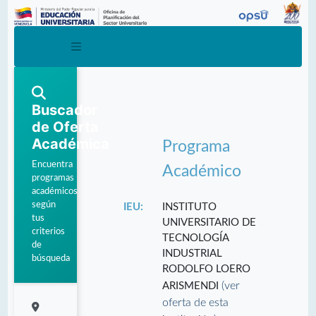
Buscador
de Oferta
Académica
Programa
Encuentra
Académico
programas
académicos
según
IEU:
INSTITUTO
tus
UNIVERSITARIO DE
criterios
TECNOLOGÍA
de
INDUSTRIAL
búsqueda
RODOLFO LOERO
(ver
ARISMENDI
oferta de esta