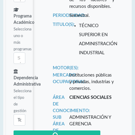
recursos disponibles.
PERIODICIDAD:
Semestral.
Programa
Académico
TITULO(S):
TÉCNICO
Selecciona
SUPERIOR EN
uno o
más
ADMINISTRACIÓN
programas
INDUSTRIAL
MOTOR(ES):
MERCADO
Instituciones públicas
Dependencia
OCUPACIONAL:
y privadas, industrias y
Administrativa
comercios.
Selecciona
ÁREA
CIENCIAS SOCIALES
el tipo
DE
de
CONOCIMIENTO:
gestión
SUB
ADMINISTRACIÓN Y
ÁREA
GERENCIA
DE