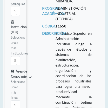
MIRANDA.
parroquias
PROGRAMA
ADMINISTRACIÓN
ACADÉMICO:
INDUSTRIAL
(TÉCNICA)
CÓDIGO:
11650
Institución
(IEU)
DESCRIPCIÓN:
El Técnico Superior en
Selecciona
Administración
una o
Industrial dirige a
más
través de métodos y
instituciones
sistemas de
planificación,
estructuración,
organización y
Área de
coordinación de los
Conocimiento
procesos industriales
Selecciona
para lograr una mayor
una o
productividad
más
mediante la
áreas
combinación óptima
de los factores y