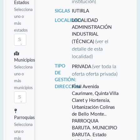
institución)
Estados
Selecciona
SIGLAS
IUTIRLA
uno o
LOCALIDAD:
LOCALIDAD
más
ADMINISTRACIÓN
estados
INDUSTRIAL
(ver el
(TÉCNICA)
detalle de esta
localidad)
Municipios
TIPO
(ver toda la
PRIVADA
Selecciona
DE
oferta oferta privada)
uno o
GESTIÓN:
más
DIRECCIÓN:
Final Avenida
municipios
Caurimare, Quinta Villa
Claret y Hortensia,
Urbanización Colinas
de Bello Monte..
Parroquias
PARROQUIA
Selecciona
BARUTA. MUNICIPIO
una o
BARUTA. Estado
más