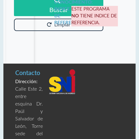
CONOCIMIENTO:
INDICE
ESTE PROGRAMA
Buscar
DE
NO
TIENE INDICE DE
REFERENCIA:
REFERENCIA.
Limpiar
Contacto
Dirección:
Calle Este 2,
entre
esquina Dr.
Paúl y
Salvador de
León, Torre
sede del