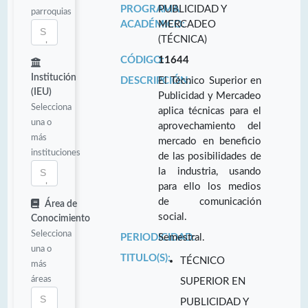
PROGRAMA
PUBLICIDAD Y
parroquias
ACADÉMICO:
MERCADEO
(TÉCNICA)
CÓDIGO:
11644
Institución
DESCRIPCIÓN:
El Técnico Superior en
(IEU)
Publicidad y Mercadeo
Selecciona
aplica técnicas para el
una o
aprovechamiento del
más
mercado en beneficio
instituciones
de las posibilidades de
la industria, usando
para ello los medios
de comunicación
Área de
social.
Conocimiento
Selecciona
PERIODICIDAD:
Semestral.
una o
TITULO(S):
TÉCNICO
más
áreas
SUPERIOR EN
PUBLICIDAD Y