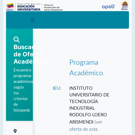
Buscador
de Oferta
Académica
Programa
Encuentra
Académico
programas
académicos
según
IEU:
INSTITUTO
tus
UNIVERSITARIO DE
criterios
TECNOLOGÍA
de
INDUSTRIAL
búsqueda
RODOLFO LOERO
(ver
ARISMENDI
oferta de esta