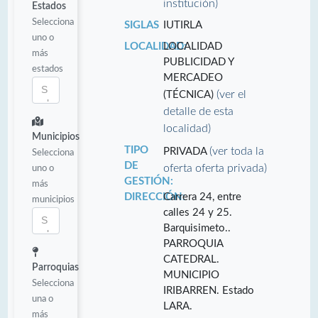
institución)
Estados
Selecciona
SIGLAS
IUTIRLA
uno o
LOCALIDAD:
LOCALIDAD
más
PUBLICIDAD Y
estados
MERCADEO
(ver el
(TÉCNICA)
detalle de esta
localidad)
Municipios
TIPO
(ver toda la
PRIVADA
Selecciona
DE
oferta oferta privada)
uno o
GESTIÓN:
más
DIRECCIÓN:
Carrera 24, entre
municipios
calles 24 y 25.
Barquisimeto..
PARROQUIA
CATEDRAL.
Parroquias
MUNICIPIO
Selecciona
IRIBARREN. Estado
una o
LARA.
más