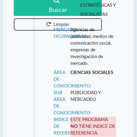
ESTRATÉGICAS Y
Buscar
SOCIALISTAS
Limpiar
MERCADO
Agencias de
OCUPACIONAL:
publicidad, medios de
comunicación social,
empresas de
investigación de
mercado.
ÁREA
CIENCIAS SOCIALES
DE
CONOCIMIENTO:
SUB
PUBLICIDAD Y
ÁREA
MERCADEO
DE
CONOCIMIENTO:
INDICE
ESTE PROGRAMA
DE
NO
TIENE INDICE DE
REFERENCIA:
REFERENCIA.