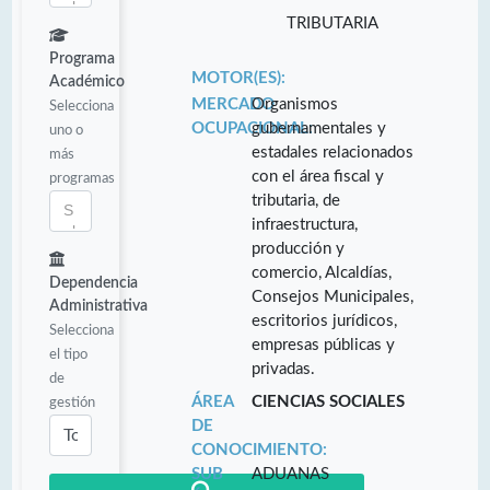
TRIBUTARIA
Programa
MOTOR(ES):
Académico
MERCADO
Organismos
Selecciona
OCUPACIONAL:
gubernamentales y
uno o
estadales relacionados
más
con el área fiscal y
programas
tributaria, de
infraestructura,
producción y
comercio, Alcaldías,
Dependencia
Consejos Municipales,
Administrativa
escritorios jurídicos,
Selecciona
empresas públicas y
el tipo
privadas.
de
ÁREA
CIENCIAS SOCIALES
gestión
DE
CONOCIMIENTO:
SUB
ADUANAS