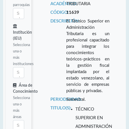
ACADÉMICO:
TRIBUTARIA
parroquias
CÓDIGO:
11639
DESCRIPCIÓN:
El Técnico Superior en
Administración
Institución
Tributaria es un
(IEU)
profesional capacitado
Selecciona
para integrar los
una o
conocimientos
más
teóricos-prácticos en
instituciones
la gestión fiscal
implantada por el
estado venezolano, al
servicio de empresas
Área de
públicas y privadas.
Conocimiento
Selecciona
PERIODICIDAD:
Semestral.
una o
TITULO(S):
TÉCNICO
más
áreas
SUPERIOR EN
ADMINISTRACIÓN