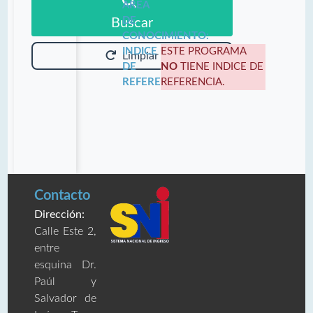
ÁREA
DE
Buscar
CONOCIMIENTO:
INDICE
ESTE PROGRAMA
Limpiar
DE
NO
TIENE INDICE DE
REFERENCIA:
REFERENCIA.
Contacto
Dirección:
Calle Este 2,
entre
esquina Dr.
Paúl y
Salvador de