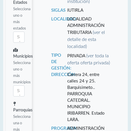
institución)
Estados
Selecciona
SIGLAS
IUTIRLA
uno o
LOCALIDAD:
LOCALIDAD
más
ADMINISTRACIÓN
estados
(ver el
TRIBUTARIA
detalle de esta
localidad)
TIPO
(ver toda la
PRIVADA
Municipios
DE
oferta oferta privada)
Selecciona
GESTIÓN:
uno o
DIRECCIÓN:
Carrera 24, entre
más
calles 24 y 25.
municipios
Barquisimeto..
PARROQUIA
CATEDRAL.
MUNICIPIO
Parroquias
IRIBARREN. Estado
Selecciona
LARA.
una o
PROGRAMA
ADMINISTRACIÓN
más