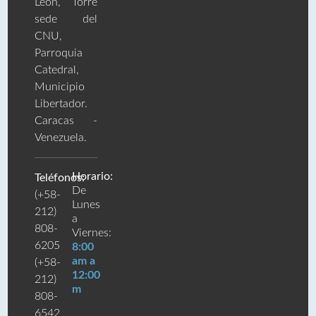
León, Torre
sede del
CNU,
Parroquia
Catedral,
Municipio
Libertador.
Caracas -
Venezuela.
Horario:
Teléfonos:
De
(+58-
Lunes
212)
a
808-
Viernes:
6205
8:00
am a
(+58-
12:00
212)
m
808-
6542