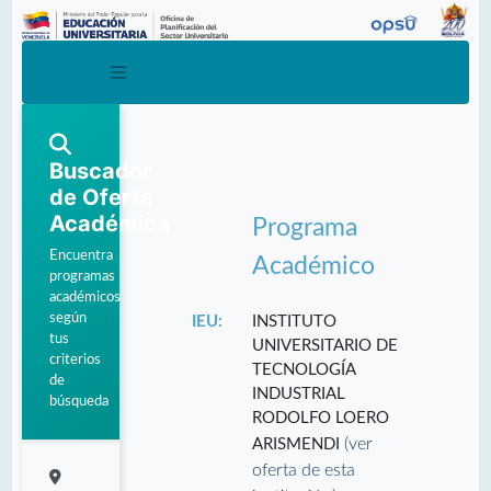
Buscador
de Oferta
Académica
Programa
Encuentra
Académico
programas
académicos
según
IEU:
INSTITUTO
tus
UNIVERSITARIO DE
criterios
TECNOLOGÍA
de
INDUSTRIAL
búsqueda
RODOLFO LOERO
(ver
ARISMENDI
oferta de esta