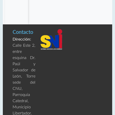
Contacto
Dirección:
Calle Este 2,
entre
esquina Dr.
Paúl y
Salvador de
León, Torre
sede del
CNU,
Parroquia
Catedral,
Municipio
Libertador.