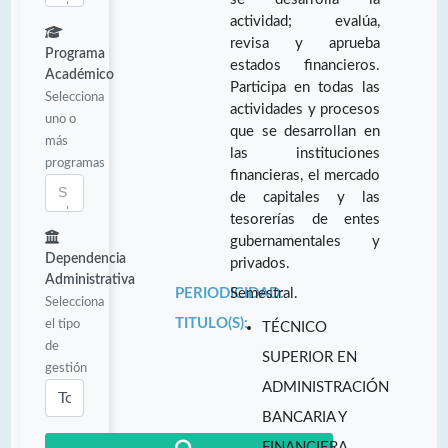
actividad; evalúa,
revisa y aprueba
Programa
estados financieros.
Académico
Participa en todas las
Selecciona
actividades y procesos
uno o
que se desarrollan en
más
las instituciones
programas
financieras, el mercado
de capitales y las
tesorerías de entes
gubernamentales y
Dependencia
privados.
Administrativa
PERIODICIDAD:
Semestral.
Selecciona
TITULO(S):
el tipo
TÉCNICO
de
SUPERIOR EN
gestión
ADMINISTRACIÓN
BANCARIA Y
FINANCIERA