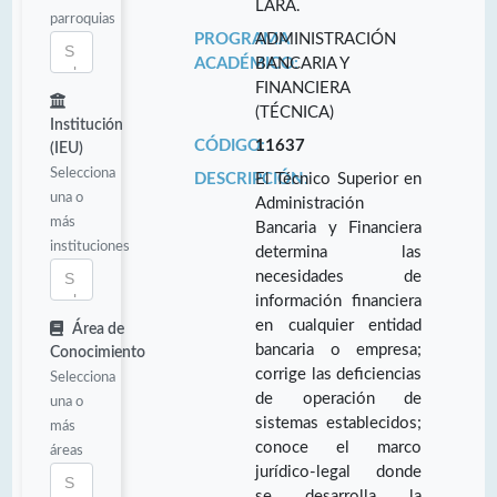
LARA.
parroquias
PROGRAMA
ADMINISTRACIÓN
ACADÉMICO:
BANCARIA Y
FINANCIERA
(TÉCNICA)
Institución
CÓDIGO:
11637
(IEU)
Selecciona
DESCRIPCIÓN:
El Técnico Superior en
una o
Administración
más
Bancaria y Financiera
instituciones
determina las
necesidades de
información financiera
en cualquier entidad
Área de
bancaria o empresa;
Conocimiento
corrige las deficiencias
Selecciona
de operación de
una o
sistemas establecidos;
más
conoce el marco
áreas
jurídico-legal donde
se desarrolla la