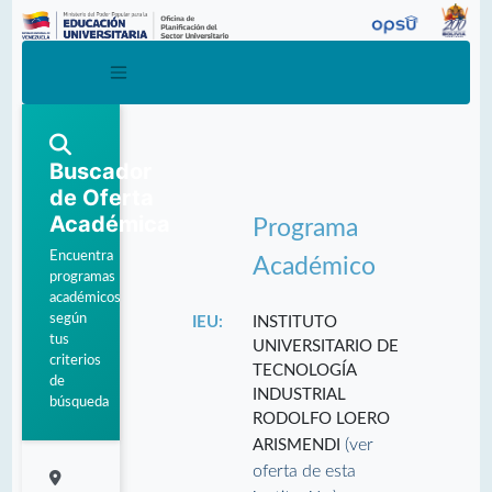
Buscador
de Oferta
Académica
Programa
Encuentra
Académico
programas
académicos
según
IEU:
INSTITUTO
tus
UNIVERSITARIO DE
criterios
TECNOLOGÍA
de
INDUSTRIAL
búsqueda
RODOLFO LOERO
(ver
ARISMENDI
oferta de esta