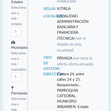
institución)
Estados
Selecciona
SIGLAS
IUTIRLA
uno o
LOCALIDAD:
LOCALIDAD
más
ADMINISTRACIÓN
estados
BANCARIA Y
FINANCIERA
(ver el
(TÉCNICA)
detalle de esta
Municipios
localidad)
Selecciona
TIPO
(ver toda la
PRIVADA
uno o
DE
oferta oferta privada)
más
GESTIÓN:
municipios
DIRECCIÓN:
Carrera 24, entre
calles 24 y 25.
Barquisimeto..
PARROQUIA
Parroquias
CATEDRAL.
Selecciona
MUNICIPIO
una o
IRIBARREN. Estado
más