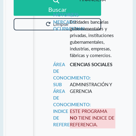
Buscar
MOTOR(ES):
MERCADO
Entidades bancarias
Limpiar
OCUPACIONAL:
gubernamentales y
privadas, instituciones
gubernamentales,
industrias, empresas,
fábricas y comercios.
ÁREA
CIENCIAS SOCIALES
DE
CONOCIMIENTO:
SUB
ADMINISTRACIÓN Y
ÁREA
GERENCIA
DE
CONOCIMIENTO:
INDICE
ESTE PROGRAMA
DE
NO
TIENE INDICE DE
REFERENCIA:
REFERENCIA.