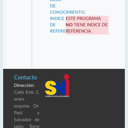
DE
CONOCIMIENTO:
INDICE
ESTE PROGRAMA
DE
NO
TIENE INDICE DE
REFERENCIA:
REFERENCIA.
Contacto
Dirección:
Calle Este 2,
entre
esquina Dr.
Paúl y
Salvador de
León, Torre