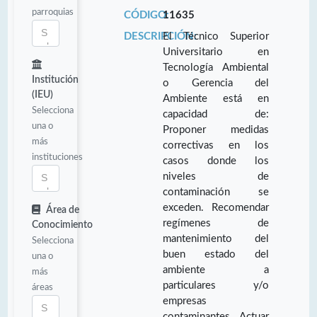
parroquias
CÓDIGO:
11635
DESCRIPCIÓN:
El Técnico Superior
Universitario en
Tecnología Ambiental
Institución
o Gerencia del
(IEU)
Ambiente está en
Selecciona
capacidad de:
una o
Proponer medidas
más
correctivas en los
instituciones
casos donde los
niveles de
contaminación se
exceden. Recomendar
Área de
regímenes de
Conocimiento
mantenimiento del
Selecciona
buen estado del
una o
ambiente a
más
particulares y/o
áreas
empresas
contaminantes. Actuar