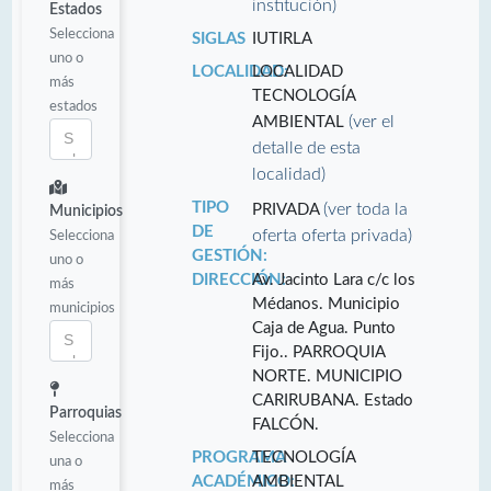
institución)
Estados
Selecciona
SIGLAS
IUTIRLA
uno o
LOCALIDAD:
LOCALIDAD
más
TECNOLOGÍA
estados
(ver el
AMBIENTAL
detalle de esta
localidad)
TIPO
(ver toda la
PRIVADA
Municipios
DE
oferta oferta privada)
Selecciona
GESTIÓN:
uno o
DIRECCIÓN:
Av. Jacinto Lara c/c los
más
Médanos. Municipio
municipios
Caja de Agua. Punto
Fijo.. PARROQUIA
NORTE. MUNICIPIO
CARIRUBANA. Estado
Parroquias
FALCÓN.
Selecciona
PROGRAMA
TECNOLOGÍA
una o
ACADÉMICO:
AMBIENTAL
más