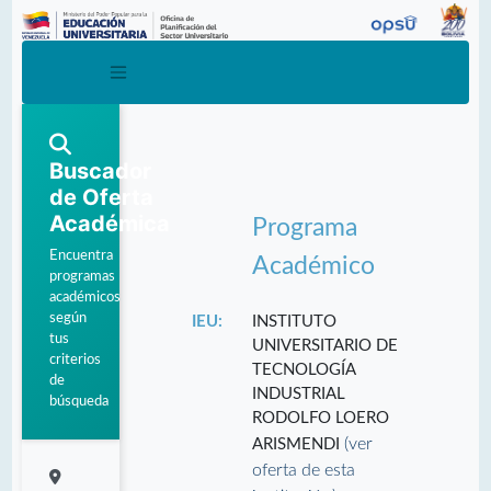
Buscador
de Oferta
Académica
Programa
Encuentra
Académico
programas
académicos
según
IEU:
INSTITUTO
tus
UNIVERSITARIO DE
criterios
TECNOLOGÍA
de
INDUSTRIAL
búsqueda
RODOLFO LOERO
(ver
ARISMENDI
oferta de esta