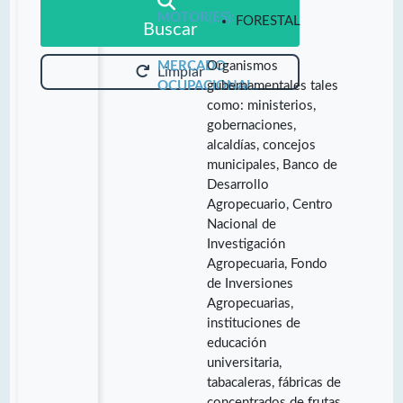
MOTOR(ES):
FORESTAL
Buscar
MERCADO
Organismos
Limpiar
OCUPACIONAL:
gubernamentales tales
como: ministerios,
gobernaciones,
alcaldías, concejos
municipales, Banco de
Desarrollo
Agropecuario, Centro
Nacional de
Investigación
Agropecuaria, Fondo
de Inversiones
Agropecuarias,
instituciones de
educación
universitaria,
tabacaleras, fábricas de
concentrados de frutas