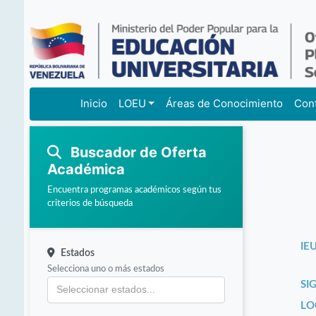
Inicio
LOEU
Áreas de Conocimiento
Con
Buscador de Oferta
Académica
Encuentra programas académicos según tus
criterios de búsqueda
IEU
Estados
Selecciona uno o más estados
SI
LO