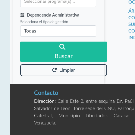
OC
ÁR
Dependencia Administrativa
CO
Selecciona el tipo de gestión
SU
CO
IN
Buscar
Limpiar
Contacto
Dirección:
Calle Este 2, entre esquina Dr. Paúl
Salvador de León, Torre sede del CNU, Parroqu
Catedral, Municipio Libertador. Caracas
Venezuela.