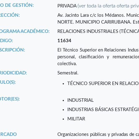
PO DE GESTIÓN:
(ver toda la oferta oferta pri
PRIVADA
RECCIÓN:
Av. Jacinto Lara c/c los Médanos. Muni
NORTE. MUNICIPIO CARIRUBANA. Est
OGRAMA ACADÉMICO:
RELACIONES INDUSTRIALES (TÉCNICA
DIGO:
11634
SCRIPCIÓN:
El Técnico Superior en Relaciones Indust
personal, clasificación y remuneraci
colectiva.
RIODICIDAD:
Semestral.
ULO(S):
TÉCNICO SUPERIOR EN RELACIO
TOR(ES):
INDUSTRIAL
INDUSTRIAS BÁSICAS ESTRATÉGI
MILITAR
RCADO
Organizaciones públicas y privadas de ca