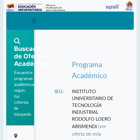
Buscador
de Oferta
Académica
Programa
Encuentra
Académico
programas
académicos
según
IEU:
INSTITUTO
tus
UNIVERSITARIO DE
criterios
TECNOLOGÍA
de
INDUSTRIAL
búsqueda
RODOLFO LOERO
(ver
ARISMENDI
oferta de esta