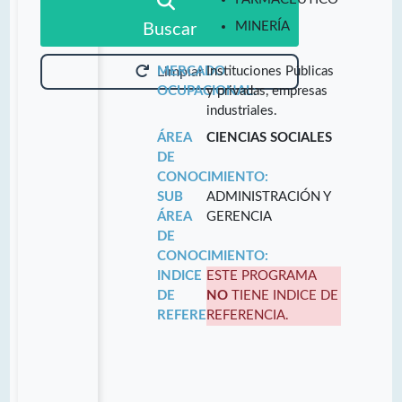
MINERÍA
Buscar
MERCADO
Instituciones Públicas
Limpiar
OCUPACIONAL:
y privadas, empresas
industriales.
ÁREA
CIENCIAS SOCIALES
DE
CONOCIMIENTO:
SUB
ADMINISTRACIÓN Y
ÁREA
GERENCIA
DE
CONOCIMIENTO:
INDICE
ESTE PROGRAMA
DE
NO
TIENE INDICE DE
REFERENCIA:
REFERENCIA.