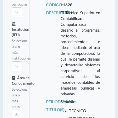
parroquias
CÓDIGO:
11628
DESCRIPCIÓN:
El Técnico Superior en
Contabilidad
Computarizada
Institución
desarrolla programas,
(IEU)
métodos,
Selecciona
procedimientos e
una o
ideas mediante el uso
más
de la computadora, lo
instituciones
cual le permite diseñar
y desarrollar sistemas
corporativos al
servicio de los
Área de
modelos contables de
Conocimiento
empresas públicas y
Selecciona
privadas.
una o
más
PERIODICIDAD:
Semestral.
áreas
TITULO(S):
TÉCNICO