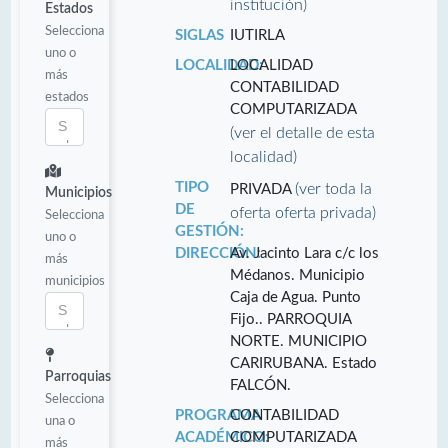
institución)
Estados
Selecciona
SIGLAS
IUTIRLA
uno o
LOCALIDAD:
LOCALIDAD
más
CONTABILIDAD
estados
COMPUTARIZADA
(ver el detalle de esta
localidad)
TIPO
(ver toda la
PRIVADA
Municipios
DE
oferta oferta privada)
Selecciona
GESTIÓN:
uno o
DIRECCIÓN:
Av. Jacinto Lara c/c los
más
Médanos. Municipio
municipios
Caja de Agua. Punto
Fijo.. PARROQUIA
NORTE. MUNICIPIO
CARIRUBANA. Estado
Parroquias
FALCÓN.
Selecciona
PROGRAMA
CONTABILIDAD
una o
ACADÉMICO:
COMPUTARIZADA
más