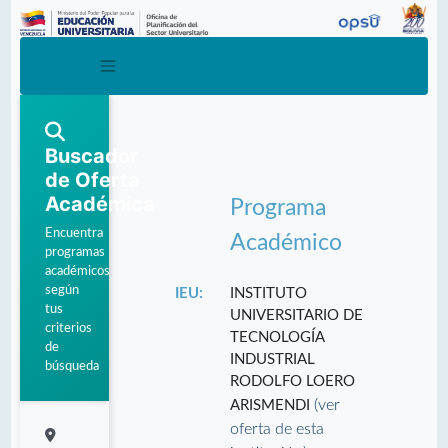
Buscador
de Oferta
Académica
Programa
Encuentra
Académico
programas
académicos
según
IEU:
INSTITUTO
tus
UNIVERSITARIO DE
criterios
TECNOLOGÍA
de
INDUSTRIAL
búsqueda
RODOLFO LOERO
(ver
ARISMENDI
oferta de esta