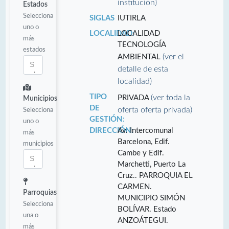
institución)
Estados
Selecciona
SIGLAS
IUTIRLA
uno o
LOCALIDAD:
LOCALIDAD
más
TECNOLOGÍA
estados
(ver el
AMBIENTAL
detalle de esta
localidad)
TIPO
(ver toda la
PRIVADA
Municipios
DE
oferta oferta privada)
Selecciona
GESTIÓN:
uno o
DIRECCIÓN:
Av. Intercomunal
más
Barcelona, Edif.
municipios
Cambe y Edif.
Marchetti, Puerto La
Cruz.. PARROQUIA EL
CARMEN.
Parroquias
MUNICIPIO SIMÓN
Selecciona
BOLÍVAR. Estado
una o
ANZOÁTEGUI.
más