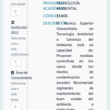
PROGRAMA
TECNOLOGÍA
parroquias
ACADÉMICO:
AMBIENTAL
CÓDIGO:
11603
DESCRIPCIÓN:
El Técnico Superior
Institución
Universitario en
(IEU)
Tecnología Ambiental
Selecciona
o Gerencia del
una o
Ambiente está en
más
capacidad de:
instituciones
Proponer medidas
correctivas en los
casos donde los
niveles de
Área de
contaminación se
Conocimiento
exceden. Recomendar
Selecciona
regímenes de
una o
mantenimiento del
más
buen estado del
áreas
ambiente a
particulares y/o