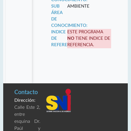
SUB
AMBIENTE
ÁREA
DE
CONOCIMIENTO:
INDICE
ESTE PROGRAMA
DE
NO
TIENE INDICE DE
REFERENCIA:
REFERENCIA.
Contacto
Dirección:
Calle Este 2,
entre
esquina Dr.
Paúl y