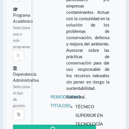
empresas
contaminantes. Actuar
Programa
con la comunidad en la
Académico
solución de los
Selecciona
problemas de
uno o
conservación, defensa
más
y mejora del ambiente.
programas
Asesorar sobre las
prácticas de
conservación para dar
uso responsable de
Dependencia
los recursos naturales
Administrativa
sin poner en riesgo la
Selecciona
sustentabilidad.
el tipo
PERIODICIDAD:
Semestral.
de
TITULO(S):
gestión
TÉCNICO
SUPERIOR EN
TECNOLOGÍA