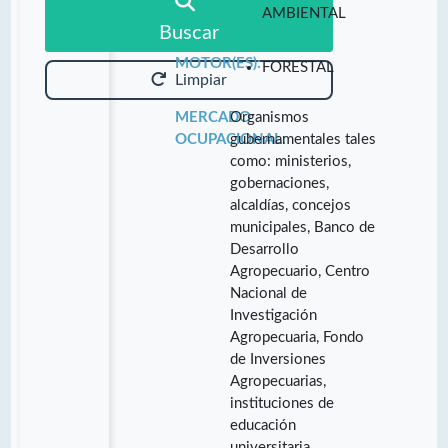
AMBIENTAL
Buscar
MOTOR(ES):
FORESTAL
Limpiar
MERCADO
Organismos
OCUPACIONAL:
gubernamentales tales
como: ministerios,
gobernaciones,
alcaldías, concejos
municipales, Banco de
Desarrollo
Agropecuario, Centro
Nacional de
Investigación
Agropecuaria, Fondo
de Inversiones
Agropecuarias,
instituciones de
educación
universitaria,