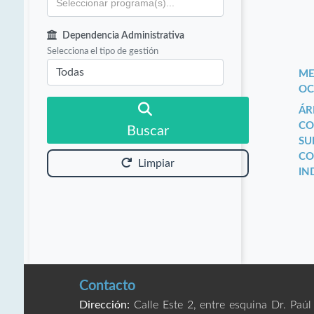
Dependencia Administrativa
Selecciona el tipo de gestión
ME
OC
ÁR
CO
Buscar
SU
CO
Limpiar
IN
Contacto
Dirección:
Calle Este 2, entre esquina Dr. Paúl