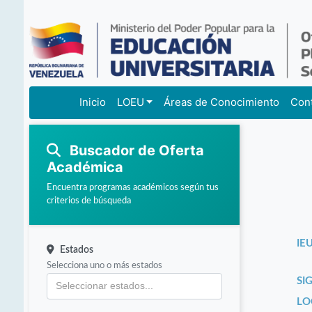
Inicio
LOEU
Áreas de Conocimiento
Con
Buscador de Oferta
Académica
Encuentra programas académicos según tus
criterios de búsqueda
IEU
Estados
Selecciona uno o más estados
SI
LO