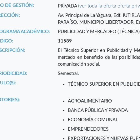
PO DE GESTIÓN:
(ver toda la oferta oferta pri
PRIVADA
RECCIÓN:
Av. Principal de La Yaguara, Edf. IUTIRL
PARAÍSO. MUNICIPIO LIBERTADOR. Es
OGRAMA ACADÉMICO:
PUBLICIDAD Y MERCADEO (TÉCNICA)
DIGO:
11589
SCRIPCIÓN:
El Técnico Superior en Publicidad y Me
mercado en beneficio de las posibilida
comunicación social.
RIODICIDAD:
Semestral.
ULO(S):
TÉCNICO SUPERIOR EN PUBLIC
TOR(ES):
AGROALIMENTARIO
BANCA PÚBLICA Y PRIVADA
ECONOMÍA COMUNAL
EMPRENDEDORES
EXPORTACIONES Y NUEVAS FUEN