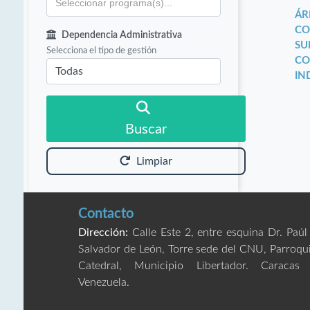
ÁR
CO
Dependencia Administrativa
SU
Selecciona el tipo de gestión
CO
IN
Buscar
Limpiar
Contacto
Dirección:
Calle Este 2, entre esquina Dr. Paúl
Salvador de León, Torre sede del CNU, Parroqu
Catedral, Municipio Libertador. Caracas
Venezuela.