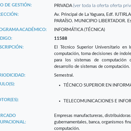
PO DE GESTIÓN:
(ver toda la oferta oferta pri
PRIVADA
RECCIÓN:
Av. Principal de La Yaguara, Edf. IUTIRL
PARAÍSO. MUNICIPIO LIBERTADOR. Es
OGRAMA ACADÉMICO:
INFORMÁTICA (TÉCNICA)
DIGO:
11588
SCRIPCIÓN:
El Técnico Superior Universitario en 
computación, toma decisiones de índole
para los sistemas de computación de
desarrollo de sistemas de computación.
RIODICIDAD:
Semestral.
ULO(S):
TÉCNICO SUPERIOR EN INFORM
TOR(ES):
TELECOMUNICACIONES E INFO
RCADO
Empresas manufactureras, distribuidora
UPACIONAL:
gubernamentales, banca, organismos fina
computación.