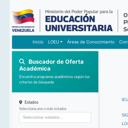
Inicio
LOEU
Áreas de Conocimiento
Con
Buscador de Oferta
Académica
Encuentra programas académicos según tus
criterios de búsqueda
IEU
Estados
Selecciona uno o más estados
SI
LO