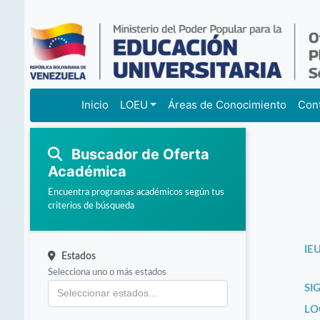
Inicio
LOEU
Áreas de Conocimiento
Con
Buscador de Oferta
Académica
Encuentra programas académicos según tus
criterios de búsqueda
IEU
Estados
Selecciona uno o más estados
SI
LO