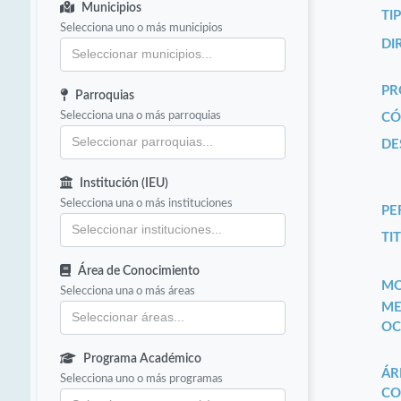
Municipios
TI
Selecciona uno o más municipios
DI
PR
Parroquias
Selecciona una o más parroquias
CÓ
DE
Institución (IEU)
Selecciona una o más instituciones
PE
TIT
Área de Conocimiento
MO
Selecciona una o más áreas
ME
OC
Programa Académico
ÁR
Selecciona uno o más programas
CO