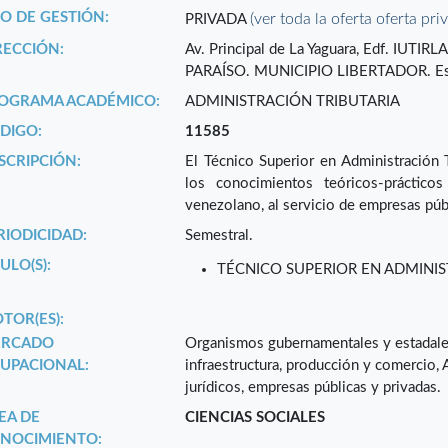
PO DE GESTIÓN:
(ver toda la oferta oferta pri
PRIVADA
RECCIÓN:
Av. Principal de La Yaguara, Edf. IUTIRL
PARAÍSO. MUNICIPIO LIBERTADOR. Es
OGRAMA ACADÉMICO:
ADMINISTRACIÓN TRIBUTARIA
DIGO:
11585
SCRIPCIÓN:
El Técnico Superior en Administración T
los conocimientos teóricos-práctico
venezolano, al servicio de empresas públ
RIODICIDAD:
Semestral.
ULO(S):
TÉCNICO SUPERIOR EN ADMINIS
TOR(ES):
RCADO
Organismos gubernamentales y estadales r
UPACIONAL:
infraestructura, producción y comercio, 
jurídicos, empresas públicas y privadas.
EA DE
CIENCIAS SOCIALES
NOCIMIENTO: