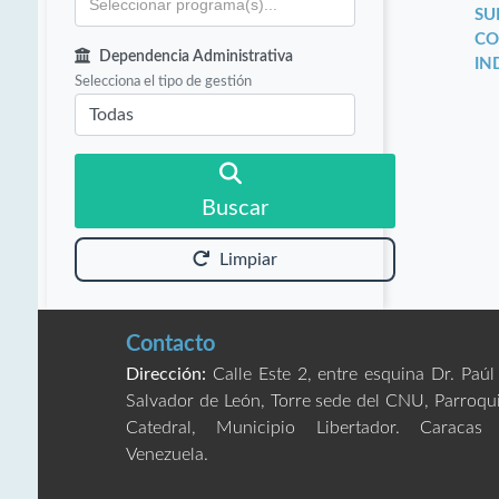
SU
CO
Dependencia Administrativa
IN
Selecciona el tipo de gestión
Buscar
Limpiar
Contacto
Dirección:
Calle Este 2, entre esquina Dr. Paúl
Salvador de León, Torre sede del CNU, Parroqu
Catedral, Municipio Libertador. Caracas
Venezuela.