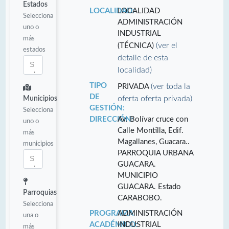
Estados
LOCALIDAD:
LOCALIDAD
Selecciona
ADMINISTRACIÓN
uno o
INDUSTRIAL
más
(ver el
(TÉCNICA)
estados
detalle de esta
localidad)
TIPO
(ver toda la
PRIVADA
DE
oferta oferta privada)
Municipios
GESTIÓN:
Selecciona
DIRECCIÓN:
Av. Bolívar cruce con
uno o
Calle Montilla, Edif.
más
Magallanes, Guacara..
municipios
PARROQUIA URBANA
GUACARA.
MUNICIPIO
GUACARA. Estado
Parroquias
CARABOBO.
Selecciona
PROGRAMA
ADMINISTRACIÓN
una o
ACADÉMICO:
INDUSTRIAL
más