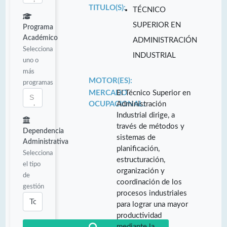
TITULO(S):
TÉCNICO
SUPERIOR EN
Programa
Académico
ADMINISTRACIÓN
Selecciona
INDUSTRIAL
uno o
más
MOTOR(ES):
programas
MERCADO
El Técnico Superior en
OCUPACIONAL:
Administración
Industrial dirige, a
través de métodos y
Dependencia
sistemas de
Administrativa
planificación,
Selecciona
estructuración,
el tipo
organización y
de
coordinación de los
gestión
procesos industriales
para lograr una mayor
productividad
mediante la