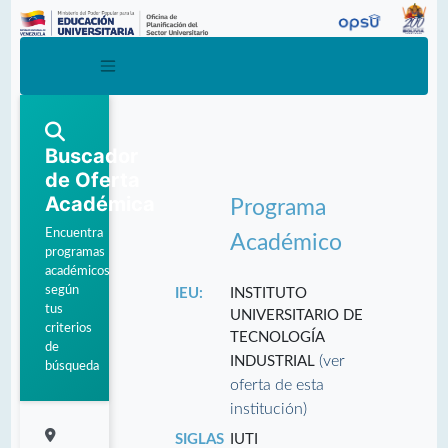
Buscador
de Oferta
Académica
Programa
Encuentra
Académico
programas
académicos
según
IEU:
INSTITUTO
tus
UNIVERSITARIO DE
criterios
TECNOLOGÍA
de
(ver
INDUSTRIAL
búsqueda
oferta de esta
institución)
SIGLAS
IUTI