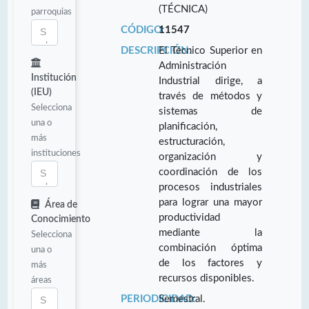
(TÉCNICA)
parroquias
CÓDIGO:
11547
DESCRIPCIÓN:
El Técnico Superior en
Administración
Institución
Industrial dirige, a
(IEU)
través de métodos y
Selecciona
sistemas de
una o
planificación,
más
estructuración,
instituciones
organización y
coordinación de los
procesos industriales
para lograr una mayor
Área de
productividad
Conocimiento
mediante la
Selecciona
combinación óptima
una o
de los factores y
más
recursos disponibles.
áreas
PERIODICIDAD:
Semestral.