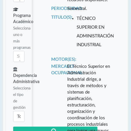
PERIODICIDAD:
Semestral.
Programa
TITULO(S):
TÉCNICO
Académico
SUPERIOR EN
Selecciona
uno o
ADMINISTRACIÓN
más
INDUSTRIAL
programas
MOTOR(ES):
MERCADO
El Técnico Superior en
OCUPACIONAL:
Administración
Dependencia
Industrial dirige, a
Administrativa
través de métodos y
Selecciona
sistemas de
el tipo
planificación,
de
estructuración,
gestión
organización y
coordinación de los
procesos industriales
para lograr una mayor