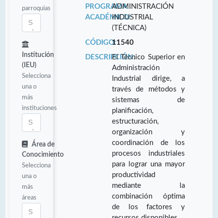
PROGRAMA
ADMINISTRACIÓN
parroquias
ACADÉMICO:
INDUSTRIAL
(TÉCNICA)
CÓDIGO:
11540
Institución
DESCRIPCIÓN:
El Técnico Superior en
(IEU)
Administración
Selecciona
Industrial dirige, a
una o
través de métodos y
más
sistemas de
instituciones
planificación,
estructuración,
organización y
coordinación de los
Área de
procesos industriales
Conocimiento
para lograr una mayor
Selecciona
productividad
una o
mediante la
más
combinación óptima
áreas
de los factores y
recursos disponibles.