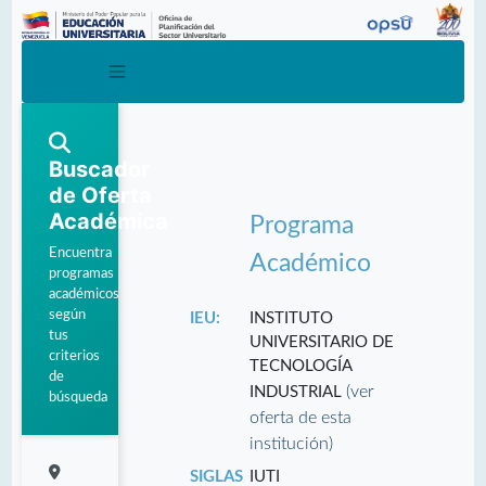
Buscador
de Oferta
Académica
Programa
Encuentra
Académico
programas
académicos
según
IEU:
INSTITUTO
tus
UNIVERSITARIO DE
criterios
TECNOLOGÍA
de
(ver
INDUSTRIAL
búsqueda
oferta de esta
institución)
SIGLAS
IUTI