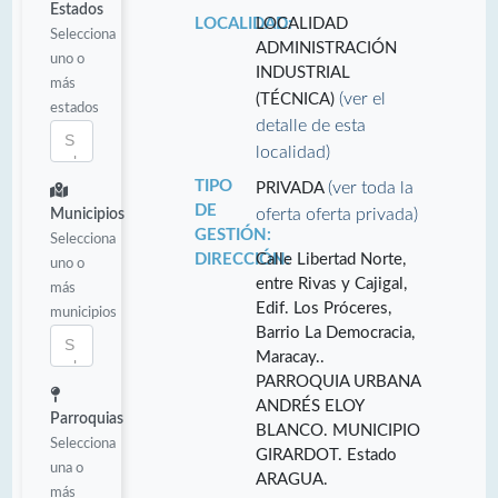
Estados
LOCALIDAD:
LOCALIDAD
Selecciona
ADMINISTRACIÓN
uno o
INDUSTRIAL
más
(ver el
(TÉCNICA)
estados
detalle de esta
localidad)
TIPO
(ver toda la
PRIVADA
DE
oferta oferta privada)
Municipios
GESTIÓN:
Selecciona
DIRECCIÓN:
Calle Libertad Norte,
uno o
entre Rivas y Cajigal,
más
Edif. Los Próceres,
municipios
Barrio La Democracia,
Maracay..
PARROQUIA URBANA
ANDRÉS ELOY
Parroquias
BLANCO. MUNICIPIO
Selecciona
GIRARDOT. Estado
una o
ARAGUA.
más