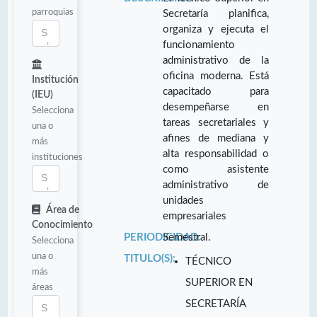
parroquias
Secretaría planifica,
organiza y ejecuta el
funcionamiento
administrativo de la
oficina moderna. Está
Institución
capacitado para
(IEU)
desempeñarse en
Selecciona
tareas secretariales y
una o
afines de mediana y
más
alta responsabilidad o
instituciones
como asistente
administrativo de
unidades
Área de
empresariales
Conocimiento
PERIODICIDAD:
Semestral.
Selecciona
una o
TITULO(S):
TÉCNICO
más
SUPERIOR EN
áreas
SECRETARÍA