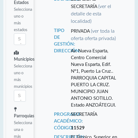
Estados
(ver el
SECRETARÍA
Selecciona
detalle de esta
uno o
localidad)
más
estados
TIPO
(ver toda la
PRIVADA
DE
oferta oferta privada)
GESTIÓN:
DIRECCIÓN:
Av. Nueva Esparta,
Centro Comercial
Municipios
Nueva Esparta, Edif.
Selecciona
Nº1, Puerto La Cruz..
uno o
PARROQUIA CAPITAL
más
PUERTO LA CRUZ.
municipios
MUNICIPIO JUAN
ANTONIO SOTILLO.
Estado ANZOÁTEGUI.
PROGRAMA
SECRETARÍA
Parroquias
ACADÉMICO:
Selecciona
CÓDIGO:
11529
una o
más
DESCRIPCIÓN:
El Técnico Superior en