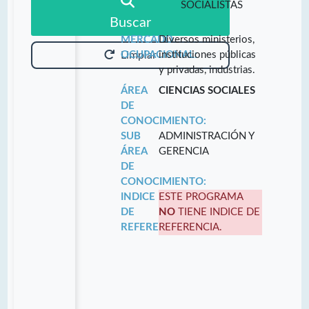
SOCIALISTAS
Buscar
MERCADO
Diversos ministerios,
OCUPACIONAL:
instituciones públicas
Limpiar
y privadas, industrias.
ÁREA
CIENCIAS SOCIALES
DE
CONOCIMIENTO:
SUB
ADMINISTRACIÓN Y
ÁREA
GERENCIA
DE
CONOCIMIENTO:
INDICE
ESTE PROGRAMA
DE
NO
TIENE INDICE DE
REFERENCIA:
REFERENCIA.