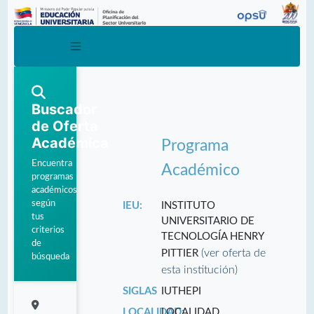
Buscador
de Oferta
Académica
Programa
Encuentra
Académico
programas
académicos
según
IEU:
INSTITUTO
tus
UNIVERSITARIO DE
criterios
TECNOLOGÍA HENRY
de
(ver oferta de
PITTIER
búsqueda
esta institución)
SIGLAS
IUTHEPI
LOCALIDAD:
LOCALIDAD