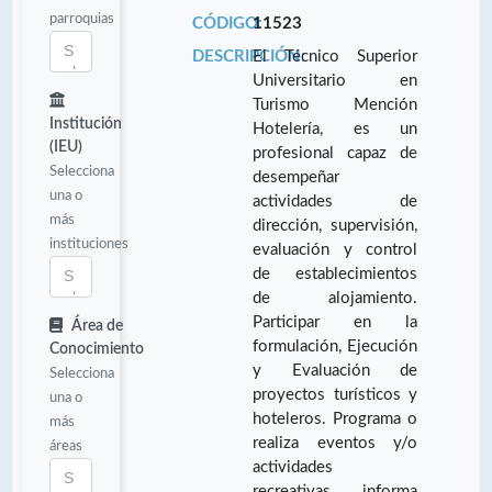
parroquias
CÓDIGO:
11523
DESCRIPCIÓN:
El Técnico Superior
Universitario en
Turismo Mención
Institución
Hotelería, es un
(IEU)
profesional capaz de
Selecciona
desempeñar
una o
actividades de
más
dirección, supervisión,
instituciones
evaluación y control
de establecimientos
de alojamiento.
Participar en la
Área de
formulación, Ejecución
Conocimiento
y Evaluación de
Selecciona
proyectos turísticos y
una o
hoteleros. Programa o
más
realiza eventos y/o
áreas
actividades
recreativas, informa