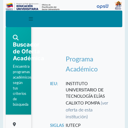
Buscador
de Oferta
Académica
Programa
Encuentra
Académico
programas
académicos
según
IEU:
INSTITUTO
tus
UNIVERSITARIO DE
criterios
TECNOLOGÍA ELÍAS
de
(ver
CALIXTO POMPA
búsqueda
oferta de esta
institución)
SIGLAS
IUTECP