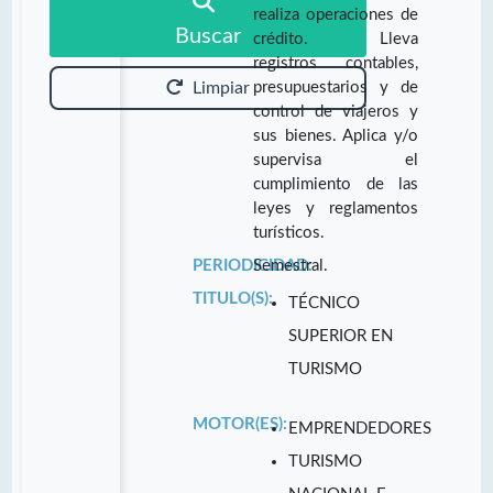
realiza operaciones de
Buscar
crédito. Lleva
registros contables,
presupuestarios y de
Limpiar
control de viajeros y
sus bienes. Aplica y/o
supervisa el
cumplimiento de las
leyes y reglamentos
turísticos.
PERIODICIDAD:
Semestral.
TITULO(S):
TÉCNICO
SUPERIOR EN
TURISMO
MOTOR(ES):
EMPRENDEDORES
TURISMO