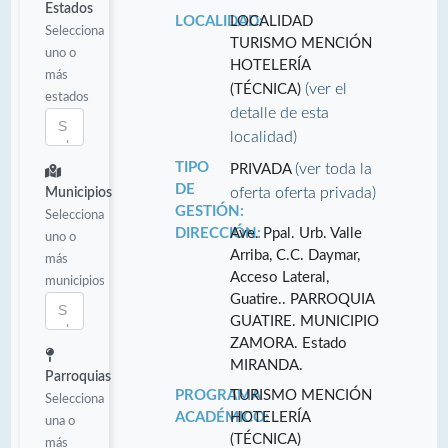
Estados
LOCALIDAD:
LOCALIDAD
Selecciona
TURISMO MENCIÓN
uno o
HOTELERÍA
más
(ver el
(TÉCNICA)
estados
detalle de esta
localidad)
TIPO
(ver toda la
PRIVADA
DE
oferta oferta privada)
Municipios
GESTIÓN:
Selecciona
DIRECCIÓN:
Ave. Ppal. Urb. Valle
uno o
Arriba, C.C. Daymar,
más
Acceso Lateral,
municipios
Guatire.. PARROQUIA
GUATIRE. MUNICIPIO
ZAMORA. Estado
MIRANDA.
Parroquias
PROGRAMA
TURISMO MENCIÓN
Selecciona
ACADÉMICO:
HOTELERÍA
una o
(TÉCNICA)
más