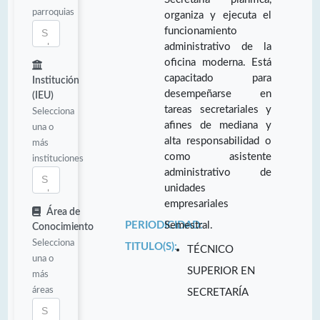
parroquias
organiza y ejecuta el
funcionamiento
administrativo de la
oficina moderna. Está
capacitado para
Institución
desempeñarse en
(IEU)
tareas secretariales y
Selecciona
afines de mediana y
una o
alta responsabilidad o
más
como asistente
instituciones
administrativo de
unidades
empresariales
Área de
PERIODICIDAD:
Semestral.
Conocimiento
Selecciona
TITULO(S):
TÉCNICO
una o
SUPERIOR EN
más
áreas
SECRETARÍA