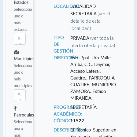
Estados
LOCALIDAD:
LOCALIDAD
Selecciona
(ver el
SECRETARÍA
uno o
detalle de esta
más
localidad)
estados
TIPO
(ver toda la
PRIVADA
DE
oferta oferta privada)
GESTIÓN:
DIRECCIÓN:
Ave. Ppal. Urb. Valle
Municipios
Arriba, C.C. Daymar,
Selecciona
Acceso Lateral,
uno o
Guatire.. PARROQUIA
más
GUATIRE. MUNICIPIO
municipios
ZAMORA. Estado
MIRANDA.
PROGRAMA
SECRETARÍA
ACADÉMICO:
Parroquias
CÓDIGO:
11522
Selecciona
una o
DESCRIPCIÓN:
El Técnico Superior en
más
Secretaría planifica,