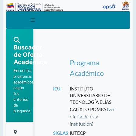
Buscador
de Oferta
Académica
Programa
Encuentra
Académico
programas
académicos
según
IEU:
INSTITUTO
tus
UNIVERSITARIO DE
criterios
TECNOLOGÍA ELÍAS
de
(ver
CALIXTO POMPA
búsqueda
oferta de esta
institución)
SIGLAS
IUTECP