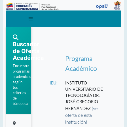
Buscador
de Oferta
Académica
Programa
Encuentra
Académico
programas
académicos
según
IEU:
INSTITUTO
tus
UNIVERSITARIO DE
criterios
TECNOLOGÍA DR.
de
JOSÉ GREGORIO
búsqueda
(ver
HERNÁNDEZ
oferta de esta
institución)