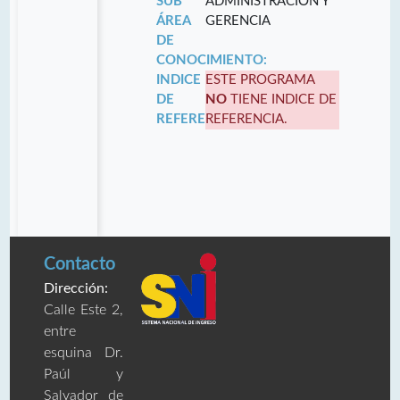
SUB
ADMINISTRACIÓN Y
ÁREA
GERENCIA
DE
CONOCIMIENTO:
INDICE
ESTE PROGRAMA
DE
NO
TIENE INDICE DE
REFERENCIA:
REFERENCIA.
Contacto
Dirección:
Calle Este 2,
entre
esquina Dr.
Paúl y
Salvador de