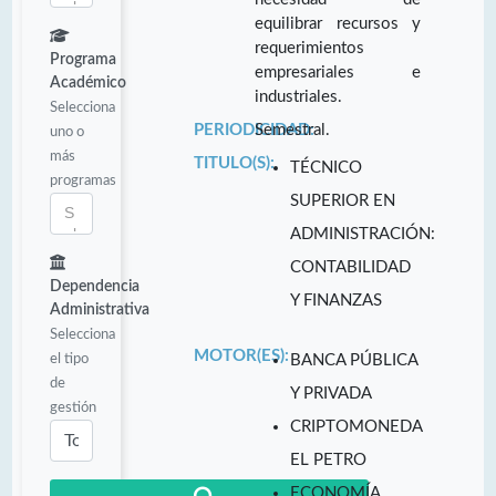
equilibrar recursos y
requerimientos
Programa
empresariales e
Académico
industriales.
Selecciona
PERIODICIDAD:
Semestral.
uno o
más
TITULO(S):
TÉCNICO
programas
SUPERIOR EN
ADMINISTRACIÓN:
CONTABILIDAD
Dependencia
Y FINANZAS
Administrativa
Selecciona
MOTOR(ES):
el tipo
BANCA PÚBLICA
de
Y PRIVADA
gestión
CRIPTOMONEDA
EL PETRO
ECONOMÍA