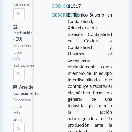
parroquias
CÓDIGO:
11517
DESCRIPCIÓN:
El Técnico Superior en
Contabilidad,
Administración
Institución
mención Contabilidad
(IEU)
de Costos o
Selecciona
Contabilidad y
una o
Finanzas, se
más
desempeña
instituciones
eficientemente como
miembro de un equipo
interdisciplinario que
contribuye a facilitar el
Área de
diagnóstico financiero
Conocimiento
general de una
Selecciona
industria que permita
una o
la acción
más
autorreguladora de la
áreas
producción ante la
necesidad de