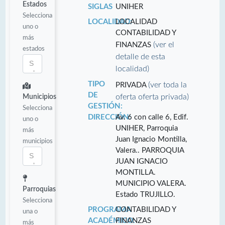
Estados
SIGLAS
UNIHER
Selecciona
LOCALIDAD:
LOCALIDAD
uno o
CONTABILIDAD Y
más
(ver el
FINANZAS
estados
detalle de esta
localidad)
TIPO
(ver toda la
PRIVADA
DE
oferta oferta privada)
Municipios
GESTIÓN:
Selecciona
DIRECCIÓN:
Av. 6 con calle 6, Edif.
uno o
UNIHER, Parroquia
más
Juan Ignacio Montilla,
municipios
Valera.. PARROQUIA
JUAN IGNACIO
MONTILLA.
MUNICIPIO VALERA.
Parroquias
Estado TRUJILLO.
Selecciona
PROGRAMA
CONTABILIDAD Y
una o
ACADÉMICO:
FINANZAS
más