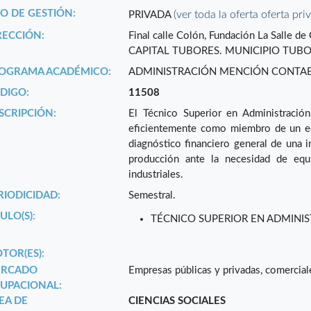
PO DE GESTIÓN:
(ver toda la oferta oferta pri
PRIVADA
RECCIÓN:
Final calle Colón, Fundación La Salle d
CAPITAL TUBORES. MUNICIPIO TUBOR
OGRAMA ACADÉMICO:
ADMINISTRACIÓN MENCIÓN CONTABI
DIGO:
11508
SCRIPCIÓN:
El Técnico Superior en Administració
eficientemente como miembro de un equi
diagnóstico financiero general de una i
producción ante la necesidad de equi
industriales.
RIODICIDAD:
Semestral.
ULO(S):
TÉCNICO SUPERIOR EN ADMINIS
TOR(ES):
RCADO
Empresas públicas y privadas, comerciale
UPACIONAL:
EA DE
CIENCIAS SOCIALES