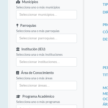
Municipios
TI
Selecciona uno o más municipios
DI
PR
Parroquias
Selecciona una o más parroquias
CÓ
DE
Institución (IEU)
Selecciona una o más instituciones
PE
Área de Conocimiento
TIT
Selecciona una o más áreas
MO
ME
Programa Académico
OC
Selecciona uno o más programas
ÁR