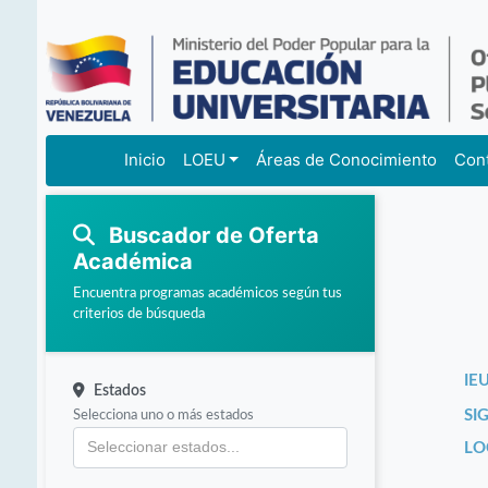
Inicio
LOEU
Áreas de Conocimiento
Con
Buscador de Oferta
Académica
Encuentra programas académicos según tus
criterios de búsqueda
IEU
Estados
Selecciona uno o más estados
SI
LO