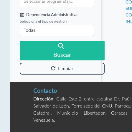
CO
SU
Dependencia Administrativa
CO
Selecciona el tipo de gestión
IN
Buscar
Limpiar
Contacto
Dirección:
Calle Este 2, entre esquina Dr. Paúl
Salvador de León, Torre sede del CNU, Parroqu
Catedral, Municipio Libertador. Caracas
Venezuela.