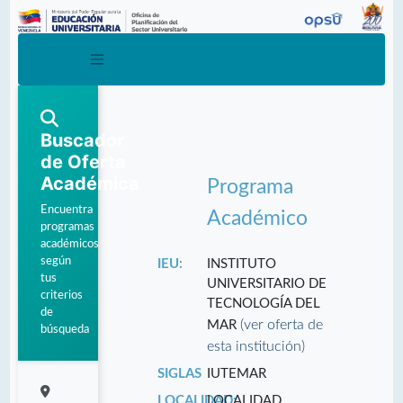
Buscador
de Oferta
Académica
Programa
Encuentra
Académico
programas
académicos
según
IEU:
INSTITUTO
tus
UNIVERSITARIO DE
criterios
TECNOLOGÍA DEL
de
(ver oferta de
MAR
búsqueda
esta institución)
SIGLAS
IUTEMAR
LOCALIDAD:
LOCALIDAD