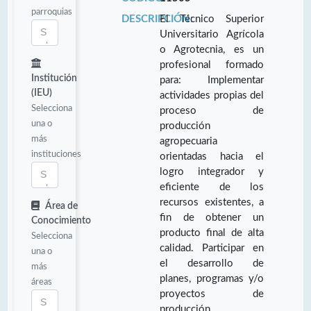
parroquias
DESCRIPCIÓN:
El Técnico Superior
Universitario Agrícola
o Agrotecnia, es un
profesional formado
Institución
para: Implementar
(IEU)
actividades propias del
Selecciona
proceso de
una o
producción
más
agropecuaria
instituciones
orientadas hacia el
logro integrador y
eficiente de los
recursos existentes, a
Área de
fin de obtener un
Conocimiento
producto final de alta
Selecciona
calidad. Participar en
una o
el desarrollo de
más
planes, programas y/o
áreas
proyectos de
producción