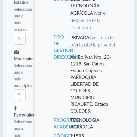
Estados
TECNOLOGÍA
Selecciona
(ver el
AGRÍCOLA
uno o
detalle de esta
más
localidad)
estados
TIPO
(ver toda la
PRIVADA
DE
oferta oferta privada)
GESTIÓN:
DIRECCIÓN:
Av. Bolívar, Nro. 20-
Municipios
1219, San Carlos,
Selecciona
Estado Cojedes.
uno o
PARROQUIA
más
LIBERTAD DE
municipios
COJEDES.
MUNICIPIO
RICAURTE. Estado
COJEDES.
Parroquias
PROGRAMA
TECNOLOGÍA
Selecciona
ACADÉMICO:
AGRÍCOLA
una o
más
CÓDIGO:
11505