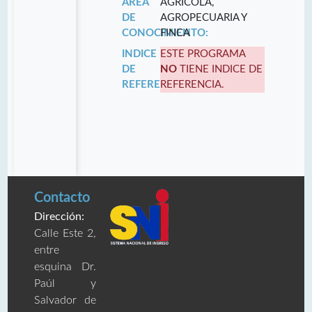
ÁREA
AGRÍCOLA,
DE
AGROPECUARIA Y
CONOCIMIENTO:
FINCA
INDICE
ESTE PROGRAMA
DE
NO
TIENE INDICE DE
REFERENCIA:
REFERENCIA.
Contacto
Dirección:
Calle Este 2,
entre
esquina Dr.
Paúl y
Salvador de