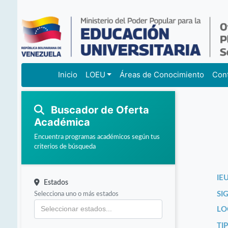
Inicio
LOEU
Áreas de Conocimiento
Con
Buscador de Oferta
Académica
Encuentra programas académicos según tus
criterios de búsqueda
IEU
Estados
Selecciona uno o más estados
SI
LO
TI