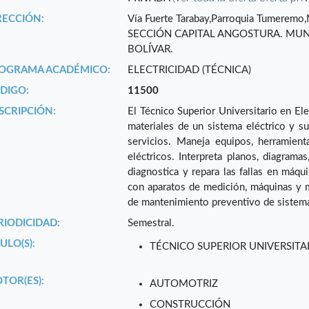
RECCIÓN:
Vía Fuerte Tarabay,Parroquia Tumeremo
SECCIÓN CAPITAL ANGOSTURA. MUNI
BOLÍVAR.
OGRAMA ACADÉMICO:
ELECTRICIDAD (TÉCNICA)
DIGO:
11500
SCRIPCIÓN:
El Técnico Superior Universitario en Ele
materiales de un sistema eléctrico y s
servicios. Maneja equipos, herramient
eléctricos. Interpreta planos, diagrama
diagnostica y repara las fallas en máqu
con aparatos de medición, máquinas y m
de mantenimiento preventivo de sistema
RIODICIDAD:
Semestral.
ULO(S):
TÉCNICO SUPERIOR UNIVERSITA
TOR(ES):
AUTOMOTRIZ
CONSTRUCCIÓN