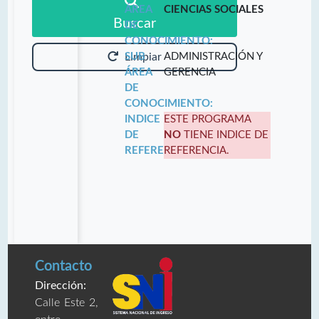
ÁREA
CIENCIAS SOCIALES
Buscar
DE
CONOCIMIENTO:
SUB
ADMINISTRACIÓN Y
Limpiar
ÁREA
GERENCIA
DE
CONOCIMIENTO:
INDICE
ESTE PROGRAMA
DE
NO
TIENE INDICE DE
REFERENCIA:
REFERENCIA.
Contacto
Dirección:
Calle Este 2,