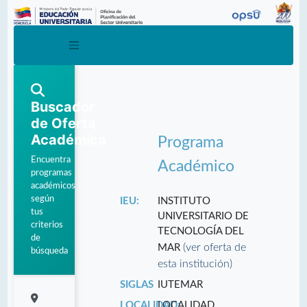
Buscador
de Oferta
Académica
Programa
Encuentra
Académico
programas
académicos
según
IEU:
INSTITUTO
tus
UNIVERSITARIO DE
criterios
TECNOLOGÍA DEL
de
(ver oferta de
MAR
búsqueda
esta institución)
SIGLAS
IUTEMAR
LOCALIDAD:
LOCALIDAD