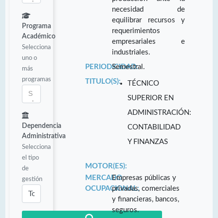
necesidad de
equilibrar recursos y
Programa
requerimientos
Académico
empresariales e
Selecciona
industriales.
uno o
PERIODICIDAD:
Semestral.
más
programas
TITULO(S):
TÉCNICO
SUPERIOR EN
ADMINISTRACIÓN:
Dependencia
CONTABILIDAD
Administrativa
Y FINANZAS
Selecciona
el tipo
MOTOR(ES):
de
MERCADO
Empresas públicas y
gestión
OCUPACIONAL:
privadas, comerciales
y financieras, bancos,
seguros.