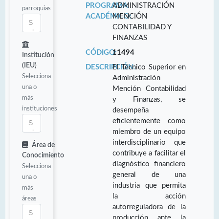
PROGRAMA
ADMINISTRACIÓN
parroquias
ACADÉMICO:
MENCIÓN
CONTABILIDAD Y
FINANZAS
CÓDIGO:
11494
Institución
(IEU)
DESCRIPCIÓN:
El Técnico Superior en
Selecciona
Administración
una o
Mención Contabilidad
más
y Finanzas, se
instituciones
desempeña
eficientemente como
miembro de un equipo
interdisciplinario que
Área de
contribuye a facilitar el
Conocimiento
diagnóstico financiero
Selecciona
general de una
una o
industria que permita
más
la acción
áreas
autorreguladora de la
producción ante la