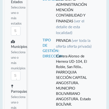
Estados
ADMINISTRACIÓN
Selecciona
MENCIÓN
uno o
CONTABILIDAD Y
más
(ver el
FINANZAS
estados
detalle de esta
localidad)
TIPO
(ver toda la
PRIVADA
DE
oferta oferta privada)
Municipios
GESTIÓN:
Selecciona
DIRECCIÓN:
Carrera Alonso de
uno o
Herrera UD-104, El
más
Roble, San Félix..
municipios
PARROQUIA
SECCIÓN CAPITAL
ANGOSTURA.
MUNICIPIO
Parroquias
BOLIVARIANO
Selecciona
ANGOSTURA. Estado
una o
BOLÍVAR.
más