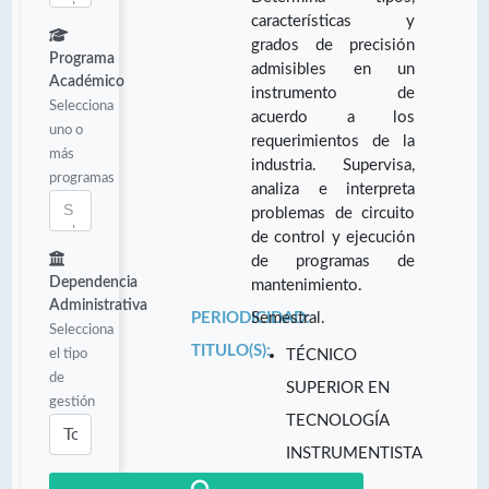
características y
grados de precisión
Programa
admisibles en un
Académico
instrumento de
Selecciona
acuerdo a los
uno o
requerimientos de la
más
industria. Supervisa,
programas
analiza e interpreta
problemas de circuito
de control y ejecución
de programas de
Dependencia
mantenimiento.
Administrativa
PERIODICIDAD:
Semestral.
Selecciona
TITULO(S):
el tipo
TÉCNICO
de
SUPERIOR EN
gestión
TECNOLOGÍA
INSTRUMENTISTA