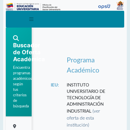
Buscador
de Oferta
Académica
Programa
Encuentra
Académico
programas
académicos
según
IEU:
INSTITUTO
tus
UNIVERSITARIO DE
criterios
TECNOLOGÍA DE
de
ADMINISTRACIÓN
búsqueda
(ver
INDUSTRIAL
oferta de esta
institución)