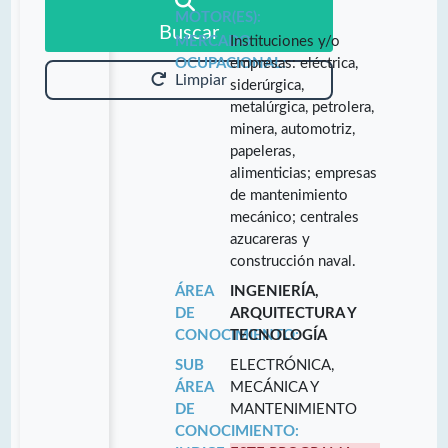
MOTOR(ES):
Buscar
MERCADO
Instituciones y/o
OCUPACIONAL:
empresas: eléctrica,
Limpiar
siderúrgica,
metalúrgica, petrolera,
minera, automotriz,
papeleras,
alimenticias; empresas
de mantenimiento
mecánico; centrales
azucareras y
construcción naval.
ÁREA
INGENIERÍA,
DE
ARQUITECTURA Y
CONOCIMIENTO:
TECNOLOGÍA
SUB
ELECTRÓNICA,
ÁREA
MECÁNICA Y
DE
MANTENIMIENTO
CONOCIMIENTO: