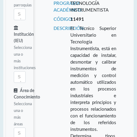
PROGRAMA
TECNOLOGÍA
parroquias
ACADÉMICO:
INSTRUMENTISTA
CÓDIGO:
11491
DESCRIPCIÓN:
El Técnico Superior
Institución
Universitario en
(IEU)
Tecnología
Selecciona
Instrumentista, está en
una o
capacidad de instalar,
más
desmontar y calibrar
instituciones
instrumentos de
medición y control
automático utilizados
en los procesos
Área de
industriales e
Conocimiento
interpreta principios y
Selecciona
procesos relacionados
una o
con el funcionamiento
más
de los referidos
áreas
instrumentos.
Determina tipos,