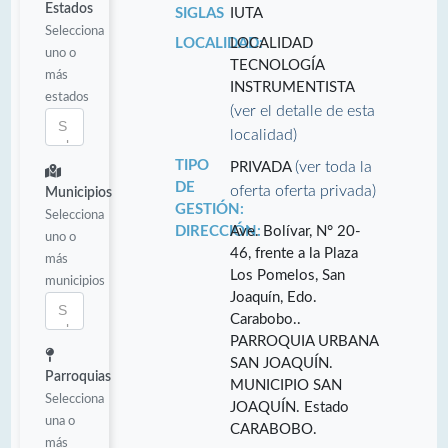
Estados
SIGLAS
IUTA
Selecciona
LOCALIDAD:
LOCALIDAD
uno o
TECNOLOGÍA
más
INSTRUMENTISTA
estados
(ver el detalle de esta
localidad)
TIPO
(ver toda la
PRIVADA
DE
oferta oferta privada)
Municipios
GESTIÓN:
Selecciona
DIRECCIÓN:
Ave. Bolívar, N° 20-
uno o
46, frente a la Plaza
más
Los Pomelos, San
municipios
Joaquín, Edo.
Carabobo..
PARROQUIA URBANA
SAN JOAQUÍN.
Parroquias
MUNICIPIO SAN
Selecciona
JOAQUÍN. Estado
una o
CARABOBO.
más