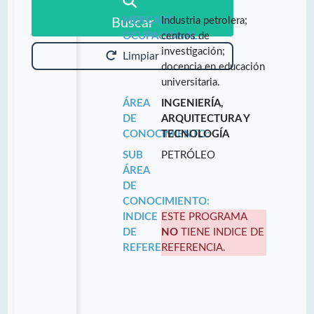
MERCADO
Industria petrolera;
Buscar
OCUPACIONAL:
centros de
investigación;
Limpiar
docencia en educación
universitaria.
ÁREA
INGENIERÍA,
DE
ARQUITECTURA Y
CONOCIMIENTO:
TECNOLOGÍA
SUB
PETRÓLEO
ÁREA
DE
CONOCIMIENTO:
INDICE
ESTE PROGRAMA
DE
NO
TIENE INDICE DE
REFERENCIA:
REFERENCIA.