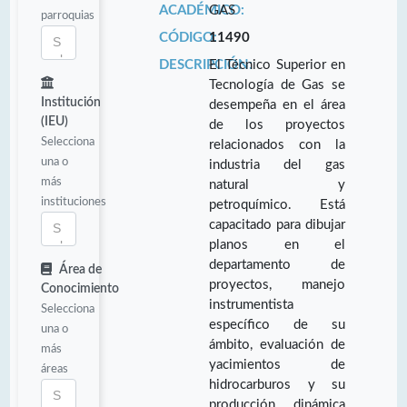
ACADÉMICO:
GAS
parroquias
CÓDIGO:
11490
DESCRIPCIÓN:
El Técnico Superior en
Tecnología de Gas se
Institución
desempeña en el área
(IEU)
de los proyectos
Selecciona
relacionados con la
una o
industria del gas
más
natural y
instituciones
petroquímico. Está
capacitado para dibujar
planos en el
departamento de
Área de
proyectos, manejo
Conocimiento
instrumentista
Selecciona
específico de su
una o
ámbito, evaluación de
más
yacimientos de
áreas
hidrocarburos y su
producción, dinámica