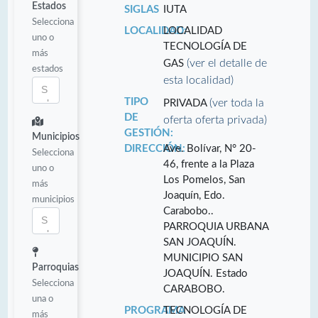
Estados
SIGLAS
IUTA
Selecciona
LOCALIDAD:
LOCALIDAD
uno o
TECNOLOGÍA DE
más
(ver el detalle de
GAS
estados
esta localidad)
TIPO
(ver toda la
PRIVADA
DE
oferta oferta privada)
GESTIÓN:
Municipios
DIRECCIÓN:
Ave. Bolívar, N° 20-
Selecciona
46, frente a la Plaza
uno o
Los Pomelos, San
más
Joaquín, Edo.
municipios
Carabobo..
PARROQUIA URBANA
SAN JOAQUÍN.
MUNICIPIO SAN
Parroquias
JOAQUÍN. Estado
Selecciona
CARABOBO.
una o
PROGRAMA
TECNOLOGÍA DE
más