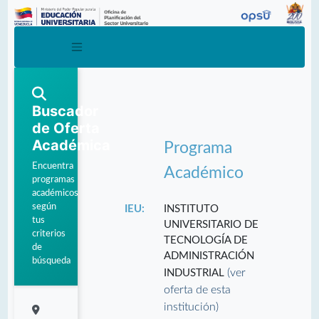
Buscador
de Oferta
Académica
Programa
Encuentra
Académico
programas
académicos
según
IEU:
INSTITUTO
tus
UNIVERSITARIO DE
criterios
TECNOLOGÍA DE
de
ADMINISTRACIÓN
búsqueda
(ver
INDUSTRIAL
oferta de esta
institución)