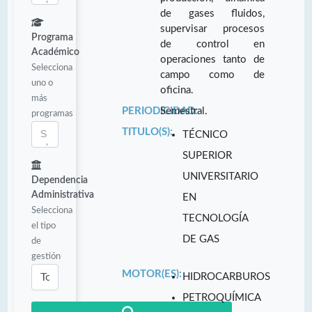
de gases fluidos,
supervisar procesos
Programa
de control en
Académico
operaciones tanto de
Selecciona
campo como de
uno o
oficina.
más
PERIODICIDAD:
Semestral.
programas
TITULO(S):
TÉCNICO
SUPERIOR
UNIVERSITARIO
Dependencia
Administrativa
EN
Selecciona
TECNOLOGÍA
el tipo
DE GAS
de
gestión
MOTOR(ES):
HIDROCARBUROS
PETROQUÍMICA