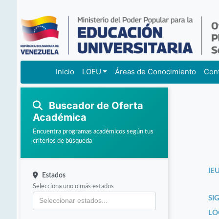
Inicio
LOEU
Áreas de Conocimiento
Con
Buscador de Oferta
Académica
Encuentra programas académicos según tus
criterios de búsqueda
IEU
Estados
Selecciona uno o más estados
SI
LO