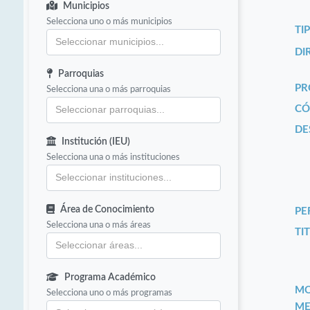
Municipios
Selecciona uno o más municipios
TI
DI
Parroquias
PR
Selecciona una o más parroquias
CÓ
DE
Institución (IEU)
Selecciona una o más instituciones
Área de Conocimiento
PE
Selecciona una o más áreas
TIT
Programa Académico
MO
Selecciona uno o más programas
ME