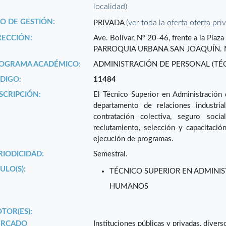
localidad)
PO DE GESTIÓN:
(ver toda la oferta oferta pri
PRIVADA
RECCIÓN:
Ave. Bolívar, N° 20-46, frente a la Plaz
PARROQUIA URBANA SAN JOAQUÍN. M
OGRAMA ACADÉMICO:
ADMINISTRACIÓN DE PERSONAL (TÉ
DIGO:
11484
SCRIPCIÓN:
El Técnico Superior en Administración
departamento de relaciones industria
contratación colectiva, seguro socia
reclutamiento, selección y capacitació
ejecución de programas.
RIODICIDAD:
Semestral.
ULO(S):
TÉCNICO SUPERIOR EN ADMINI
HUMANOS
TOR(ES):
RCADO
Instituciones públicas y privadas, diverso