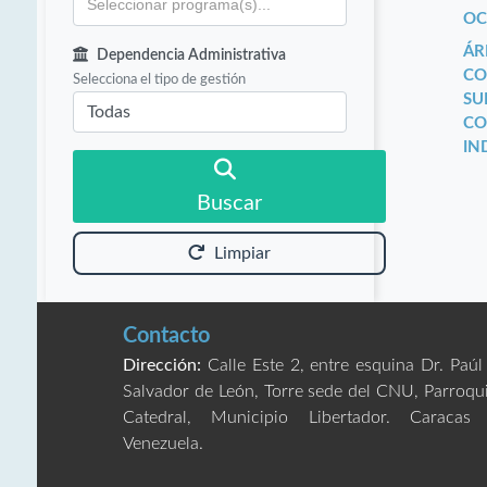
OC
ÁR
Dependencia Administrativa
CO
Selecciona el tipo de gestión
SU
CO
IN
Buscar
Limpiar
Contacto
Dirección:
Calle Este 2, entre esquina Dr. Paúl
Salvador de León, Torre sede del CNU, Parroqu
Catedral, Municipio Libertador. Caracas
Venezuela.