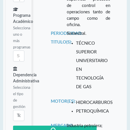
de control en
operaciones tanto de
Programa
campo como de
Académico
oficina.
Selecciona
PERIODICIDAD:
Semestral.
uno o
más
TITULO(S):
TÉCNICO
programas
SUPERIOR
UNIVERSITARIO
EN
Dependencia
TECNOLOGÍA
Administrativa
DE GAS
Selecciona
el tipo
de
MOTOR(ES):
HIDROCARBUROS
gestión
PETROQUÍMICA
MERCADO
Industria petrolera;