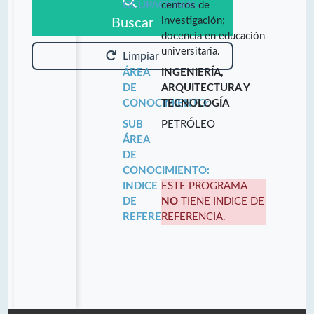
OCUPACIONAL:
centros de
investigación;
Buscar
docencia en educación
universitaria.
Limpiar
ÁREA
INGENIERÍA,
DE
ARQUITECTURA Y
CONOCIMIENTO:
TECNOLOGÍA
SUB
PETRÓLEO
ÁREA
DE
CONOCIMIENTO:
INDICE
ESTE PROGRAMA
DE
NO
TIENE INDICE DE
REFERENCIA:
REFERENCIA.