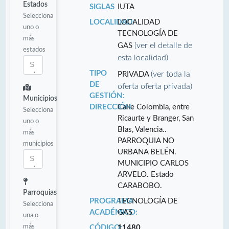
Estados
SIGLAS
IUTA
Selecciona
LOCALIDAD:
LOCALIDAD
uno o
TECNOLOGÍA DE
más
(ver el detalle de
GAS
estados
esta localidad)
TIPO
(ver toda la
PRIVADA
DE
oferta oferta privada)
GESTIÓN:
Municipios
DIRECCIÓN:
Calle Colombia, entre
Selecciona
Ricaurte y Branger, San
uno o
Blas, Valencia..
más
PARROQUIA NO
municipios
URBANA BELÉN.
MUNICIPIO CARLOS
ARVELO. Estado
CARABOBO.
Parroquias
PROGRAMA
TECNOLOGÍA DE
Selecciona
ACADÉMICO:
GAS
una o
más
CÓDIGO:
11480