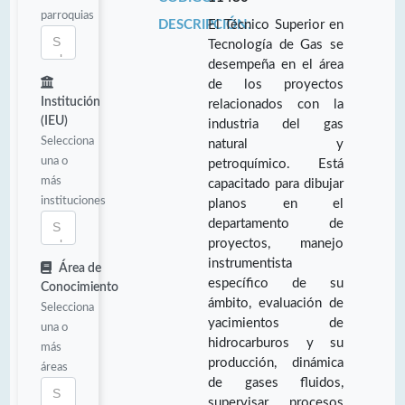
parroquias
DESCRIPCIÓN:
El Técnico Superior en
Tecnología de Gas se
desempeña en el área
de los proyectos
Institución
relacionados con la
(IEU)
industria del gas
Selecciona
natural y
una o
petroquímico. Está
más
capacitado para dibujar
instituciones
planos en el
departamento de
proyectos, manejo
instrumentista
Área de
específico de su
Conocimiento
ámbito, evaluación de
Selecciona
yacimientos de
una o
hidrocarburos y su
más
producción, dinámica
áreas
de gases fluidos,
supervisar procesos