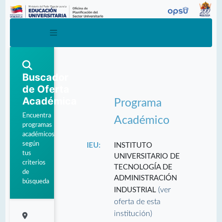
Buscador
de Oferta
Académica
Programa
Encuentra
Académico
programas
académicos
según
IEU:
INSTITUTO
tus
UNIVERSITARIO DE
criterios
TECNOLOGÍA DE
de
ADMINISTRACIÓN
búsqueda
(ver
INDUSTRIAL
oferta de esta
institución)