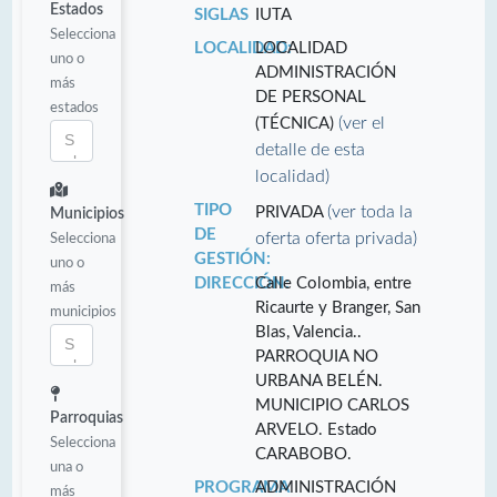
Estados
SIGLAS
IUTA
Selecciona
LOCALIDAD:
LOCALIDAD
uno o
ADMINISTRACIÓN
más
DE PERSONAL
estados
(ver el
(TÉCNICA)
detalle de esta
localidad)
TIPO
(ver toda la
PRIVADA
Municipios
DE
oferta oferta privada)
Selecciona
GESTIÓN:
uno o
DIRECCIÓN:
Calle Colombia, entre
más
Ricaurte y Branger, San
municipios
Blas, Valencia..
PARROQUIA NO
URBANA BELÉN.
MUNICIPIO CARLOS
Parroquias
ARVELO. Estado
Selecciona
CARABOBO.
una o
PROGRAMA
ADMINISTRACIÓN
más