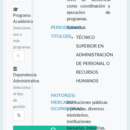
como coordinación y
ejecución de
Programa
programas.
Académico
PERIODICIDAD:
Semestral.
Selecciona
uno o
TITULO(S):
TÉCNICO
más
SUPERIOR EN
programas
ADMINISTRACIÓN
DE PERSONAL O
RECURSOS
Dependencia
HUMANOS
Administrativa
Selecciona
el tipo
MOTOR(ES):
de
MERCADO
Instituciones públicas
gestión
OCUPACIONAL:
y privadas, diversos
ministerios,
instituciones
bancarias, industrias,