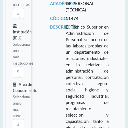
ACADÉMICO:
DE PERSONAL
parroquias
(TÉCNICA)
CÓDIGO:
11474
DESCRIPCIÓN:
El Técnico Superior en
Institución
Administración de
(IEU)
Personal se ocupa de
Selecciona
las labores propias de
una o
un departamento de
más
relaciones industriales
instituciones
en lo relativo a
administración de
personal, contratación
colectiva, seguro
Área de
social, higiene y
Conocimiento
seguridad industrial,
Selecciona
programas de
una o
reclutamiento,
más
selección y
áreas
capacitación, tanto a
nivel de asistencia