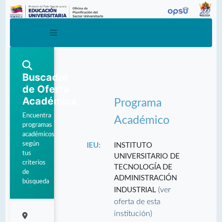
Buscador
de Oferta
Académica
Programa
Encuentra
Académico
programas
académicos
según
IEU:
INSTITUTO
tus
UNIVERSITARIO DE
criterios
TECNOLOGÍA DE
de
ADMINISTRACIÓN
búsqueda
(ver
INDUSTRIAL
oferta de esta
institución)