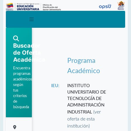
Buscador
de Oferta
Académica
Programa
Encuentra
Académico
programas
académicos
según
IEU:
INSTITUTO
tus
UNIVERSITARIO DE
criterios
TECNOLOGÍA DE
de
ADMINISTRACIÓN
búsqueda
(ver
INDUSTRIAL
oferta de esta
institución)