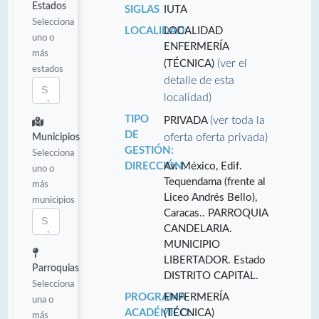
Estados
SIGLAS
IUTA
Selecciona
LOCALIDAD:
LOCALIDAD
uno o
ENFERMERÍA
más
(ver el
(TÉCNICA)
estados
detalle de esta
localidad)
TIPO
(ver toda la
PRIVADA
DE
oferta oferta privada)
Municipios
GESTIÓN:
Selecciona
DIRECCIÓN:
Av. México, Edif.
uno o
Tequendama (frente al
más
Liceo Andrés Bello),
municipios
Caracas.. PARROQUIA
CANDELARIA.
MUNICIPIO
LIBERTADOR. Estado
Parroquias
DISTRITO CAPITAL.
Selecciona
PROGRAMA
ENFERMERÍA
una o
ACADÉMICO:
(TÉCNICA)
más