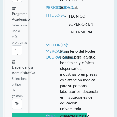
PERIODICIDAD:
Semestral.
Programa
TITULO(S):
TÉCNICO
Académico
SUPERIOR EN
Selecciona
uno o
ENFERMERÍA
más
programas
MOTOR(ES):
MERCADO
Ministerio del Poder
OCUPACIONAL:
Popular para la Salud,
hospitales y clínicas,
Dependencia
dispensarios,
Administrativa
industrias o empresas
Selecciona
con atención médica
el tipo
para su personal,
de
laboratorios, docencia
gestión
en instituciones de
educación
universitaria.
ÁREA
CIENCIAS DE LA