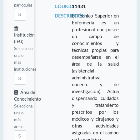
parroquias
CÓDIGO:
11431
DESCRIPCIÓN:
El Técnico Superior en
Enfermería es un
profesional que posee
Institución
un campo de
(IEU)
conocimientos y
Selecciona
técnicas propias para
una o
desempeñarse en el
más
área de la salud
instituciones
(asistencial,
administrativa,
docente y de
investigación). Actúa
Área de
dispensando cuidados
Conocimiento
y tratamiento
Selecciona
prescritos por los
una o
médicos y cirujanos y
más
otras actividades
áreas
asignadas en el campo
de la medicina.